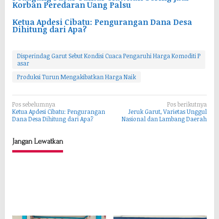
Korban Peredaran Uang Palsu
Ketua Apdesi Cibatu: Pengurangan Dana Desa
Dihitung dari Apa?
Disperindag Garut Sebut Kondisi Cuaca Pengaruhi Harga Komoditi P
asar
Produksi Turun Mengakibatkan Harga Naik
N
Pos sebelumnya
Pos berikutnya
Ketua Apdesi Cibatu: Pengurangan
Jeruk Garut, Varietas Unggul
a
Dana Desa Dihitung dari Apa?
Nasional dan Lambang Daerah
v
Jangan Lewatkan
i
g
a
s
i
p