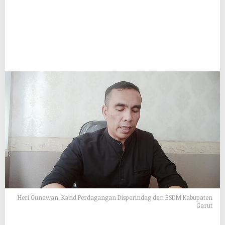
Heri Gunawan, Kabid Perdagangan Disperindag dan ESDM Kabupaten
Garut