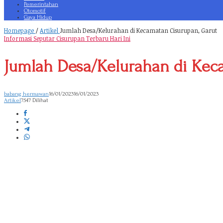
Pemerintahan
Otomotif
Gaya Hidup
Homepage
/
Artikel
Jumlah Desa/Kelurahan di Kecamatan Cisurupan, Garut
Informasi Seputar Cisurupan Terbaru Hari Ini
Jumlah Desa/Kelurahan di Kec
babang hermawan
16/01/2023
16/01/2023
Artikel
7547 Dilihat