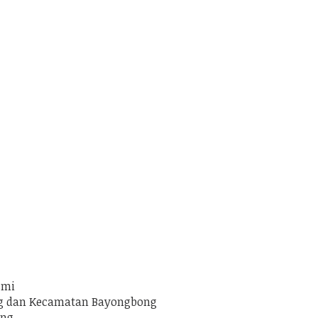
smi
ug dan Kecamatan Bayongbong
ang