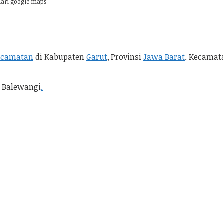
dari google maps
ecamatan
di Kabupaten
Garut
, Provinsi
Jawa Barat
. Kecamat
a Balewangi
.