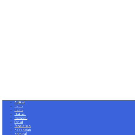
Artikel
Berita
Politik
Hukum
Ekonomi
Sosial
Pendidikan
Kesehatan
Kriminal