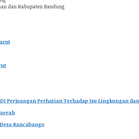
han dan Kabupaten Bandung
arut
rut
DI Perjuangan Perhatian Terhadap Isu Lingkungan d
Daerah
i Desa Rancabango