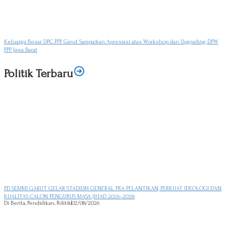
Keluarga Besar DPC PPP Garut Sampaikan Apresiasi atas Workshop dan Upgrading DPW
PPP Jawa Barat
Politik Terbaru
PD SEMMI GARUT GELAR STADIUM GENERAL PRA PELANTIKAN, PERKUAT IDEOLOGI DAN
KUALITAS CALON PENGURUS MASA JIHAD 2026–2028
Di Berita, Pendidikan, Politik
|
02/08/2026