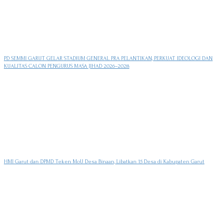
PD SEMMI GARUT GELAR STADIUM GENERAL PRA PELANTIKAN, PERKUAT IDEOLOGI DAN
KUALITAS CALON PENGURUS MASA JIHAD 2026–2028
HMI Garut dan DPMD Teken MoU Desa Binaan, Libatkan 15 Desa di Kabupaten Garut