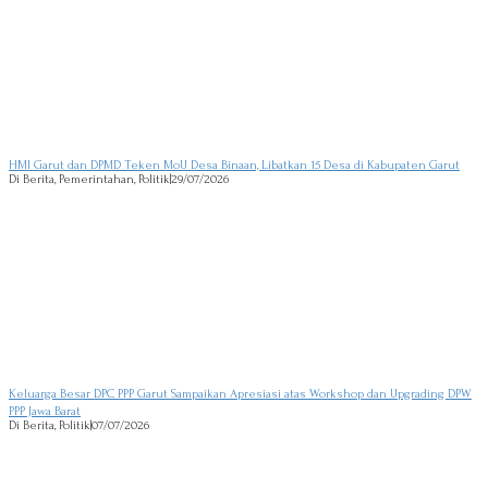
HMI Garut dan DPMD Teken MoU Desa Binaan, Libatkan 15 Desa di Kabupaten Garut
Di Berita, Pemerintahan, Politik
|
29/07/2026
Keluarga Besar DPC PPP Garut Sampaikan Apresiasi atas Workshop dan Upgrading DPW
PPP Jawa Barat
Di Berita, Politik
|
07/07/2026