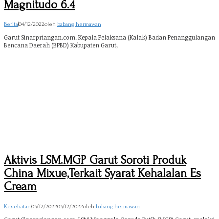
Magnitudo 6.4
Berita
|
04/12/2022
oleh
babang hermawan
Garut Sinarpriangan.com. Kepala Pelaksana (Kalak) Badan Penanggulangan
Bencana Daerah (BPBD) Kabupaten Garut,
Aktivis LSM.MGP Garut Soroti Produk
China Mixue,Terkait Syarat Kehalalan Es
Cream
Kesehatan
|
03/12/2022
03/12/2022
oleh
babang hermawan