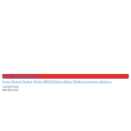
Berita
,
Pemerintahan
Kunci Belum Dicabut, Motor NMAX Dibawa Kabur, Pelaku Curanmor Akhirnya
Tertangkap
08/08/2026