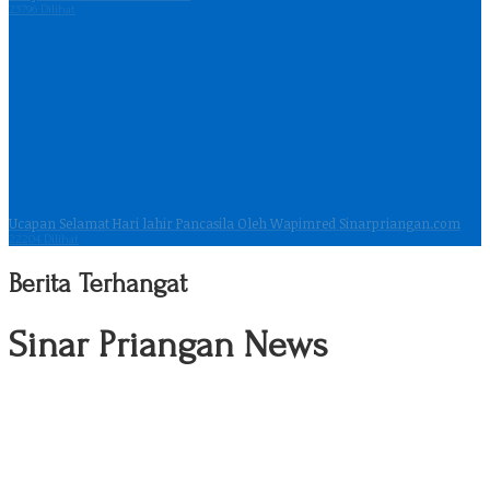
23796 Dilihat
Ucapan Selamat Hari lahir Pancasila Oleh Wapimred Sinarpriangan.com
22204 Dilihat
Berita Terhangat
Sinar Priangan News