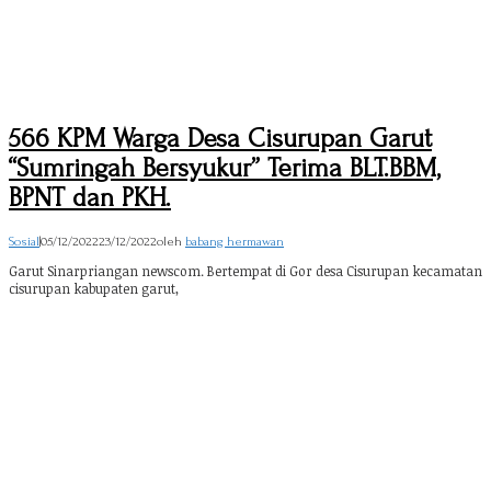
566 KPM Warga Desa Cisurupan Garut
“Sumringah Bersyukur” Terima BLT.BBM,
BPNT dan PKH.
Sosial
|
05/12/2022
23/12/2022
oleh
babang hermawan
Garut Sinarpriangan newscom. Bertempat di Gor desa Cisurupan kecamatan
cisurupan kabupaten garut,