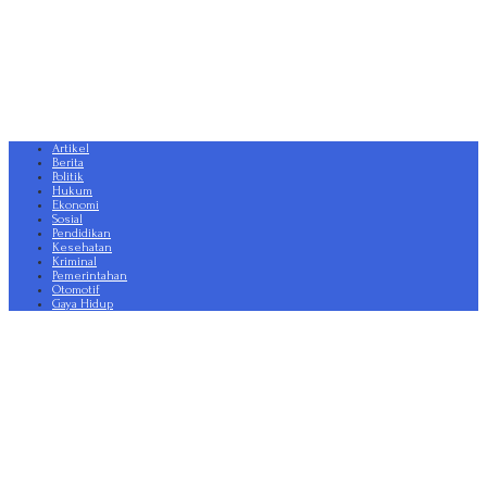
Artikel
Berita
Politik
Hukum
Ekonomi
Sosial
Pendidikan
Kesehatan
Kriminal
Pemerintahan
Otomotif
Gaya Hidup