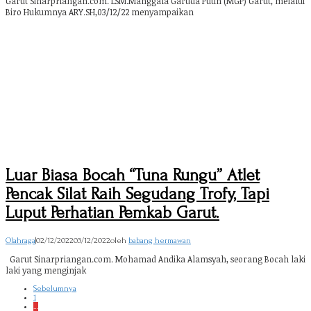
Garut Sinarpriangan.com. LSM.Manggala Garuda Putih (MGP) Garut, melalui
Biro Hukumnya ARY.SH,03/12/22 menyampaikan
Luar Biasa Bocah “Tuna Rungu” Atlet
Pencak Silat Raih Segudang Trofy, Tapi
Luput Perhatian Pemkab Garut.
Olahraga
|
02/12/2022
03/12/2022
oleh
babang hermawan
Garut Sinarpriangan.com. Mohamad Andika Alamsyah, seorang Bocah laki
laki yang menginjak
Sebelumnya
1
…