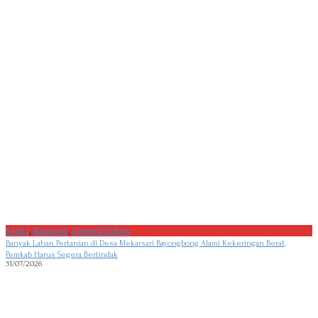
Berita
,
Nasional
,
Pemerintahan
Banyak Lahan Pertanian di Desa Mekarsari Bayongbong Alami Kekeringan Berat,
Pemkab Harus Segera Bertindak
31/07/2026