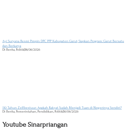
Ayi Suryana Resmi Pimpin DPC PPP Kabupaten Garut, Siapkan Program: Garut Bersatu
dan Berkarya
Di Berita, Politik
|
18/06/2026
110 Tahun Zelfbestuur: Apakah Rakyat Sudah Menjadi Tuan di Negerinya Sendiri?
Di Berita, Pemerintahan, Pendidikan, Politik
|
16/06/2026
Youtube Sinarpriangan