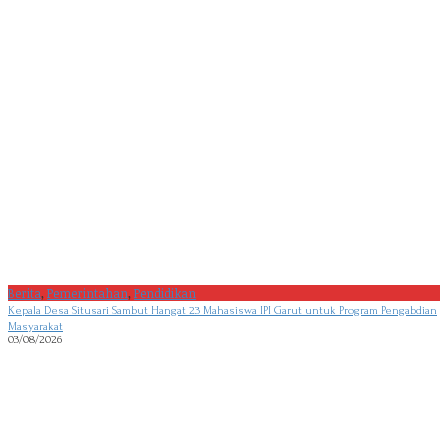
Berita
,
Pemerintahan
,
Pendidikan
Kepala Desa Situsari Sambut Hangat 23 Mahasiswa IPI Garut untuk Program Pengabdian
Masyarakat
03/08/2026