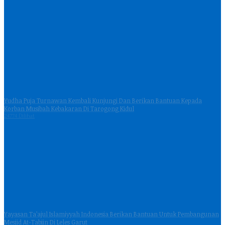
Yudha Puja Turnawan Kembali Kunjungi Dan Berikan Bantuan Kepada
Korban Musibah Kebakaran Di Tarogong Kidul
24774 Dilihat
Yayasan Ta’ajul Islamiyyah Indonesia Berikan Bantuan Untuk Pembangunan
Mesjid At-Tabiin Di Leles Garut