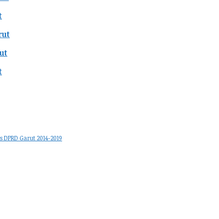
t
rut
ut
t
s DPRD Garut 2014-2019