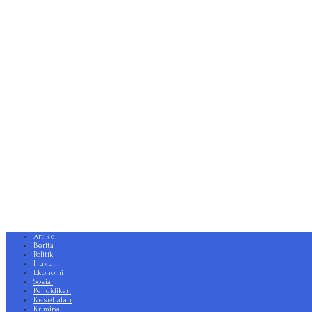
Artikel
Berita
Politik
Hukum
Ekonomi
Sosial
Pendidikan
Kesehatan
Kriminal