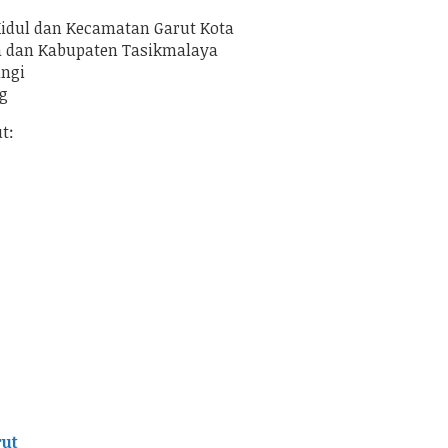
Kidul dan Kecamatan Garut Kota
a dan Kabupaten Tasikmalaya
angi
g
t:
ut