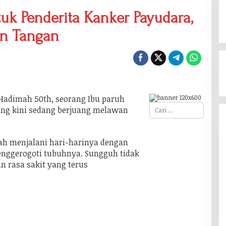
k Penderita Kanker Payudara,
un Tangan
Hadimah 50th, seorang Ibu paruh
C
ang kini sedang berjuang melawan
a
r
i
u
ah menjalani hari-harinya dengan
n
t
nggerogoti tubuhnya. Sungguh tidak
u
rasa sakit yang terus
k
: