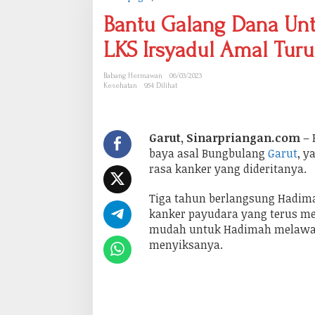
a
n
Bantu Galang Dana Untu
t
u
LKS Irsyadul Amal Tur
G
a
l
Babang Hermawan
06/03/2023
a
Kesehatan
954 Dilihat
n
g
D
a
n
Garut, Sinarpriangan.com
– 
a
baya asal Bungbulang
Garut
, y
U
n
rasa kanker yang dideritanya.
t
u
Tiga tahun berlangsung Hadim
k
P
kanker payudara yang terus me
e
mudah untuk Hadimah melawan 
n
d
menyiksanya.
e
r
i
t
a
K
a