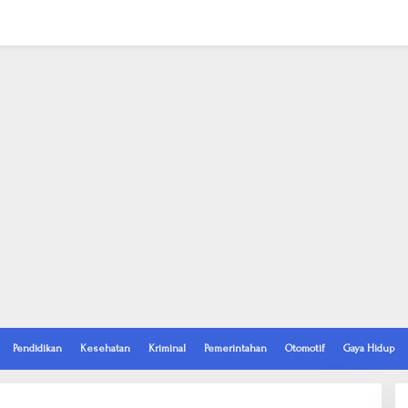
Pendidikan
Kesehatan
Kriminal
Pemerintahan
Otomotif
Gaya Hidup