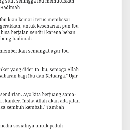
ng sulit sehingga Ibu memutuskan
t Hadimah
 Ibu kian kemari terus membesar
digerakkan, untuk keseharian pun Ibu
 bisa berjalan sendiri karena beban
ambung hadimah
n memberikan semangat agar Ibu
enker yang diderita Ibu, semoga Allah
baran bagi Ibu dan Keluarga.” Ujar
k sendirian. Ayo kita berjuang sama-
i kanker. Insha Allah akan ada jalan
 bisa sembuh kembali.” Tambah
edia sosialnya untuk peduli