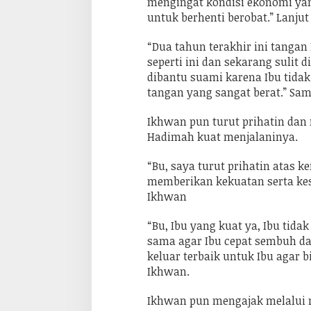
mengingat kondisi ekonomi ya
r
untuk berhenti berobat.” Lanju
u
n
T
“Dua tahun terakhir ini tangan
a
seperti ini dan sekarang sulit 
n
g
dibantu suami karena Ibu tidak
a
tangan yang sangat berat.” S
n
Ikhwan pun turut prihatin da
Hadimah kuat menjalaninya.
“Bu, saya turut prihatin atas k
memberikan kekuatan serta kesa
Ikhwan
“Bu, Ibu yang kuat ya, Ibu tida
sama agar Ibu cepat sembuh dar
keluar terbaik untuk Ibu agar
Ikhwan.
Ikhwan pun mengajak melalui m