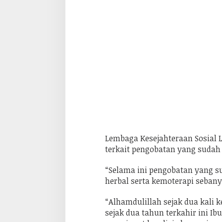
n
k
e
r
P
a
y
u
d
a
r
a
,
L
K
S
I
r
Lembaga Kesejahteraan Sosial
s
y
terkait pengobatan yang sudah d
a
d
“Selama ini pengobatan yang su
u
l
herbal serta kemoterapi sebany
A
m
a
“Alhamdulillah sejak dua kali
l
sejak dua tahun terkahir ini Ib
T
u