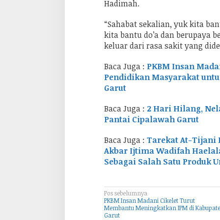
Hadimah.
“Sahabat sekalian, yuk kita ba
kita bantu do’a dan berupaya 
keluar dari rasa sakit yang di
Baca Juga :
PKBM Insan Madan
Pendidikan Masyarakat untu
Garut
Baca Juga :
2 Hari Hilang, N
Pantai Cipalawah Garut
Baca Juga :
Tarekat At-Tijani 
Akbar Ijtima Wadifah Haela
Sebagai Salah Satu Produk 
Pos sebelumnya
N
PKBM Insan Madani Cikelet Turut
a
Membantu Meningkatkan IPM di Kabupat
Garut