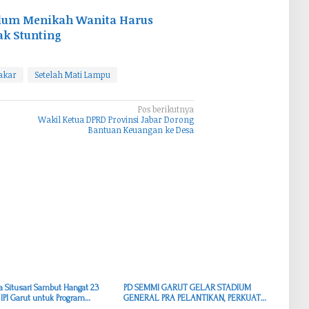
elum Menikah Wanita Harus
ak Stunting
akar
Setelah Mati Lampu
Pos berikutnya
Wakil Ketua DPRD Provinsi Jabar Dorong
Bantuan Keuangan ke Desa
 Situsari Sambut Hangat 23
PD SEMMI GARUT GELAR STADIUM
IPI Garut untuk Program
GENERAL PRA PELANTIKAN, PERKUAT
 Masyarakat
IDEOLOGI DAN KUALITAS CALON