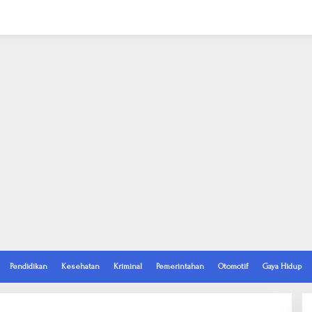
Pendidikan
Kesehatan
Kriminal
Pemerintahan
Otomotif
Gaya Hidup