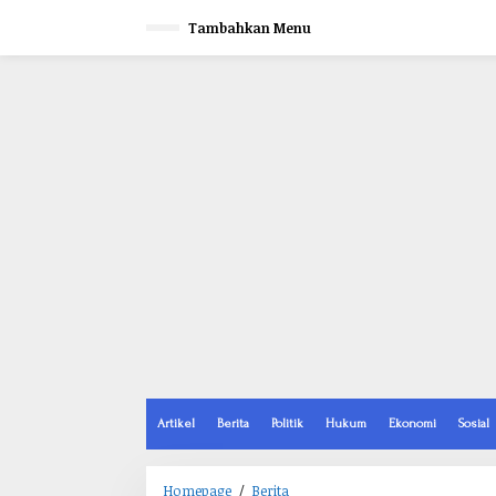
L
e
Tambahkan Menu
w
a
t
i
k
e
k
o
n
t
e
n
Artikel
Berita
Politik
Hukum
Ekonomi
Sosial
Homepage
/
Berita
S