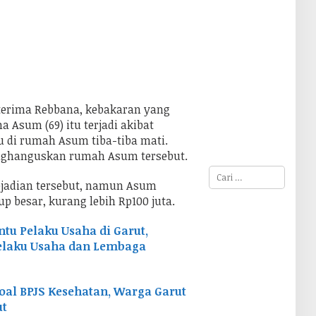
terima Rebbana, kebakaran yang
sum (69) itu terjadi akibat
pu di rumah Asum tiba-tiba mati.
enghanguskan rumah Asum tersebut.
C
a
ejadian tersebut, namun Asum
r
p besar, kurang lebih Rp100 juta.
i
u
n
u Pelaku Usaha di Garut,
t
elaku Usaha dan Lembaga
u
k
:
oal BPJS Kesehatan, Warga Garut
ut