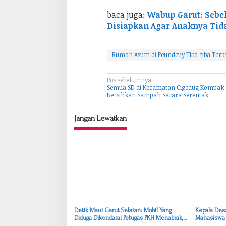
baca juga:
Wabup Garut: Seb
Disiapkan Agar Anaknya Tid
Rumah Asum di Peundeuy Tiba-tiba Terb
Pos sebelumnya
N
Semua SD di Kecamatan Cigedug Kompak
a
Bersihkan Sampah Secara Serentak
v
Jangan Lewatkan
i
g
a
s
i
p
o
Detik Maut Garut Selatan: Mobil Yang
Kepala Desa
s
Diduga Dikendarai Petugas PKH Menabrak,
Mahasiswa 
Pengendara Motor Tewas, Istri-Anak Luka-
Pengabdian