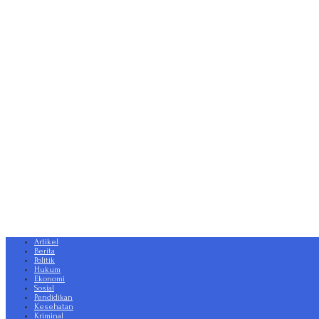
Artikel
Berita
Politik
Hukum
Ekonomi
Sosial
Pendidikan
Kesehatan
Kriminal