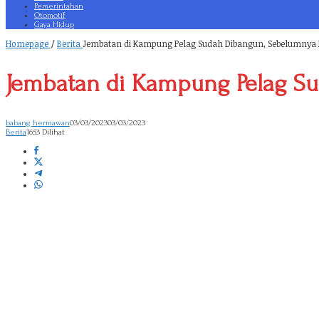
Pemerintahan
Otomotif
Gaya Hidup
Homepage
/
Berita
Jembatan di Kampung Pelag Sudah Dibangun, Sebelumnya P
Jembatan di Kampung Pelag Su
babang hermawan
03/03/2023
03/03/2023
Berita
1653 Dilihat