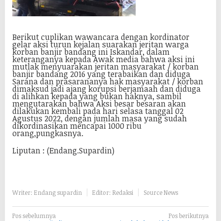
Berikut cuplikan wawancara dengan kordinator
gelar aksi turun kejalan suarakan jeritan warga
korban banjir bandang ini Iskandar, dalam
keteranganya kepada Awak media bahwa aksi ini
mutlak menyuarakan jeritan masyarakat / korban
banjir bandang 2016 yang terabaikan dan diduga
Sarana dan prasarananya hak masyarakat / korban
dimaksud jadi ajang korupsi berjamaah dan diduga
di alihkan kepada yang bukan haknya, sambil
mengutarakan bahwa Aksi besar besaran akan
dilakukan kembali pada hari selasa tanggal 02
Agustus 2022, dengan jumlah masa yang sudah
dikordinasikan mencapai 1000 ribu
orang,pungkasnya.
Liputan : (Endang.Supardin)
Writer: Endang supardin
Editor: Redaksi
Source News
N
Pos sebelumnya
Pos berikutnya