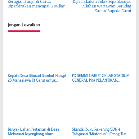
Kerugian Banjir di Garut,
Diperlakukan Tidak Sepantasnya,
a
Diperkirakan mencapai 17 Miliar
Puluhan wartawan Gerudug
Kantor Bapeda Garut
v
i
Jangan Lewatkan
g
a
s
i
p
o
Kepala Desa Situsari Sambut Hangat
PD SEMMI GARUT GELAR STADIUM
s
23 Mahasiswa IPI Garut untuk
GENERAL PRA PELANTIKAN,
Program Pengabdian Masyarakat
PERKUAT IDEOLOGI DAN KUALITAS
CALON PENGURUS MASA JIHAD
2026–2028
Banyak Lahan Pertanian di Desa
Skandal Buku Rekening SDN 4
Mekarsari Bayongbong Alami
Talagasari *Misterius* : Orang Tua
Kekeringan Berat, Pemkab Harus
Kaget Dana Beberapa Kali Pencairan