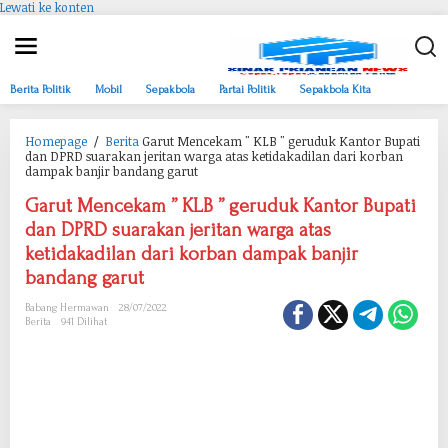
Lewati ke konten
Berita Politik
Mobil
Sepakbola
Partai Politik
Sepakbola Kita
Homepage
/
Berita
Garut Mencekam " KLB " geruduk Kantor Bupati
dan DPRD suarakan jeritan warga atas ketidakadilan dari korban
dampak banjir bandang garut
Garut Mencekam ” KLB ” geruduk Kantor Bupati
dan DPRD suarakan jeritan warga atas
ketidakadilan dari korban dampak banjir
bandang garut
Babang Hermawan
28/07/2022
Berita
941 Dilihat