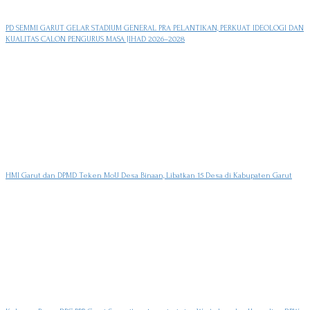
PD SEMMI GARUT GELAR STADIUM GENERAL PRA PELANTIKAN, PERKUAT IDEOLOGI DAN
KUALITAS CALON PENGURUS MASA JIHAD 2026–2028
HMI Garut dan DPMD Teken MoU Desa Binaan, Libatkan 15 Desa di Kabupaten Garut