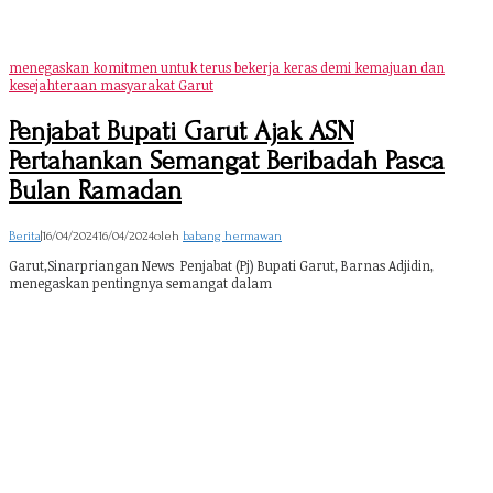
menegaskan komitmen untuk terus bekerja keras demi kemajuan dan
kesejahteraan masyarakat Garut
Penjabat Bupati Garut Ajak ASN
Pertahankan Semangat Beribadah Pasca
Bulan Ramadan
Berita
|
16/04/2024
16/04/2024
oleh
babang hermawan
Garut,Sinarpriangan News Penjabat (Pj) Bupati Garut, Barnas Adjidin,
menegaskan pentingnya semangat dalam