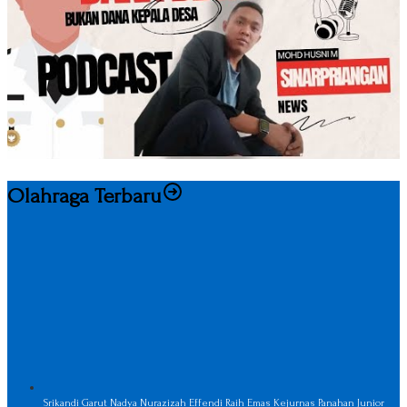
Olahraga Terbaru
Srikandi Garut Nadya Nurazizah Effendi Raih Emas Kejurnas Panahan Junior