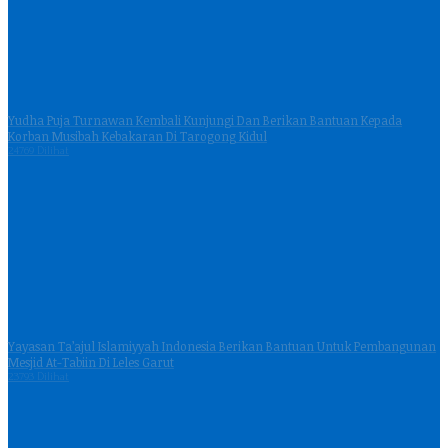
Yudha Puja Turnawan Kembali Kunjungi Dan Berikan Bantuan Kepada
Korban Musibah Kebakaran Di Tarogong Kidul
24769 Dilihat
Yayasan Ta’ajul Islamiyyah Indonesia Berikan Bantuan Untuk Pembangunan
Mesjid At-Tabiin Di Leles Garut
23793 Dilihat