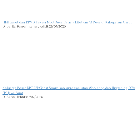
HMI Garut dan DPMD Teken MoU Desa Binaan, Libatkan 15 Desa di Kabupaten Garut
Di Berita, Pemerintahan, Politik
|
29/07/2026
Keluarga Besar DPC PPP Garut Sampaikan Apresiasi atas Workshop dan Upgrading DPW
PPP Jawa Barat
Di Berita, Politik
|
07/07/2026