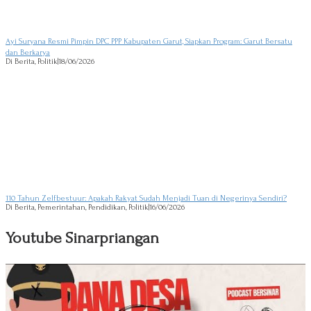
Ayi Suryana Resmi Pimpin DPC PPP Kabupaten Garut, Siapkan Program: Garut Bersatu
dan Berkarya
Di Berita, Politik
|
18/06/2026
110 Tahun Zelfbestuur: Apakah Rakyat Sudah Menjadi Tuan di Negerinya Sendiri?
Di Berita, Pemerintahan, Pendidikan, Politik
|
16/06/2026
Youtube Sinarpriangan