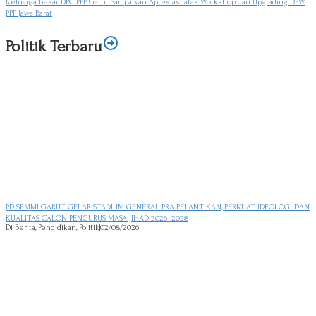
Keluarga Besar DPC PPP Garut Sampaikan Apresiasi atas Workshop dan Upgrading DPW
PPP Jawa Barat
Politik Terbaru
PD SEMMI GARUT GELAR STADIUM GENERAL PRA PELANTIKAN, PERKUAT IDEOLOGI DAN
KUALITAS CALON PENGURUS MASA JIHAD 2026–2028
Di Berita, Pendidikan, Politik
|
02/08/2026