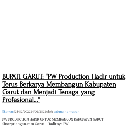
BUPATI GARUT: “PW Production Hadir untuk
Terus Berkarya Membangun Kabupaten
Garut dan Menjadi Tenaga yang
Profesional…”
Ekonomi
|
24/02/2022
24/02/2022
oleh
babang hermawan
PW PRODUCTION HADIR UNTUK MEMBANGUN KABUPATEN GARUT
Sinarpriangan.com Garut – Hadirnya PW