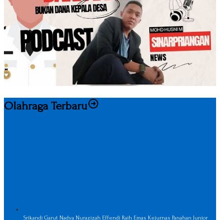
Olahraga Terbaru
Srikandi Garut Nadya Nurazizah Effendi Raih Emas Kejurnas Panahan Junior