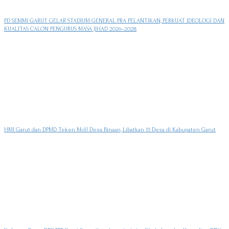
PD SEMMI GARUT GELAR STADIUM GENERAL PRA PELANTIKAN, PERKUAT IDEOLOGI DAN
KUALITAS CALON PENGURUS MASA JIHAD 2026–2028
HMI Garut dan DPMD Teken MoU Desa Binaan, Libatkan 15 Desa di Kabupaten Garut