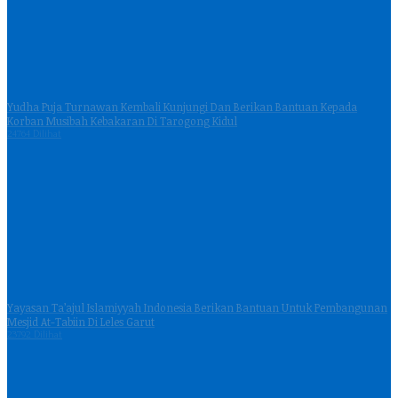
Yudha Puja Turnawan Kembali Kunjungi Dan Berikan Bantuan Kepada
Korban Musibah Kebakaran Di Tarogong Kidul
24764 Dilihat
Yayasan Ta’ajul Islamiyyah Indonesia Berikan Bantuan Untuk Pembangunan
Mesjid At-Tabiin Di Leles Garut
23792 Dilihat