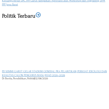
Keluarga Besar DPC PPP Garut Sampaikan Apresiasi atas Workshop dan Upgrading DPW
PPP Jawa Barat
Politik Terbaru
PD SEMMI GARUT GELAR STADIUM GENERAL PRA PELANTIKAN, PERKUAT IDEOLOGI DAN
KUALITAS CALON PENGURUS MASA JIHAD 2026–2028
Di Berita, Pendidikan, Politik
|
02/08/2026