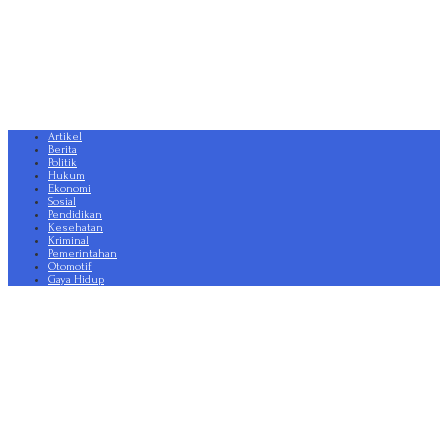
Artikel
Berita
Politik
Hukum
Ekonomi
Sosial
Pendidikan
Kesehatan
Kriminal
Pemerintahan
Otomotif
Gaya Hidup