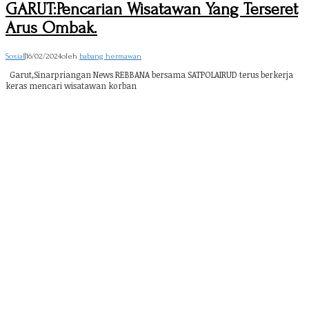
GARUT:Pencarian Wisatawan Yang Terseret
Arus Ombak.
Sosial
|
16/02/2024
oleh
babang hermawan
Garut,Sinarpriangan News REBBANA bersama SATPOLAIRUD terus berkerja
keras mencari wisatawan korban