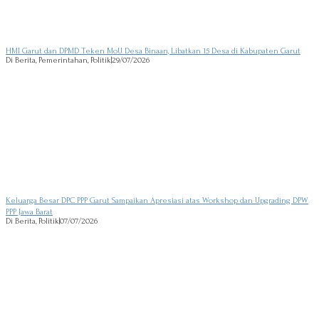
HMI Garut dan DPMD Teken MoU Desa Binaan, Libatkan 15 Desa di Kabupaten Garut
Di Berita, Pemerintahan, Politik
|
29/07/2026
Keluarga Besar DPC PPP Garut Sampaikan Apresiasi atas Workshop dan Upgrading DPW
PPP Jawa Barat
Di Berita, Politik
|
07/07/2026