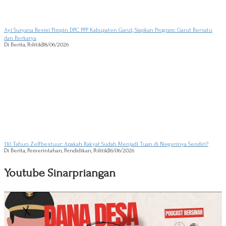
Ayi Suryana Resmi Pimpin DPC PPP Kabupaten Garut, Siapkan Program: Garut Bersatu
dan Berkarya
Di Berita, Politik
|
18/06/2026
110 Tahun Zelfbestuur: Apakah Rakyat Sudah Menjadi Tuan di Negerinya Sendiri?
Di Berita, Pemerintahan, Pendidikan, Politik
|
16/06/2026
Youtube Sinarpriangan