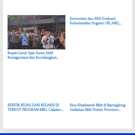
Kementan dan IFAD Evaluasi
Keberhasilan Program UPLAND,
Garut Jadi Percontohan
Pengembangan Kentang
Bupati Garut Ajak Siswa Aktif
Berorganisasi dan Kembangkan
Potensi Diri
KERITIK PEDAS DARI REDAKSI SP,
Kios Khadizarah Bibit di Bayongbong
TERKAIT PROGRAM MBG: Catatan
Sediakan Bibit Durian Premium
Kritis untuk Presiden RI, Bapak
untuk Dukung Pengembangan
Prabowo Subianto
Pertanian Buah