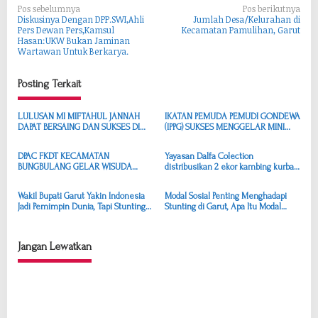
N
Pos sebelumnya
Pos berikutnya
Diskusinya Dengan DPP.SWI,Ahli
Jumlah Desa/Kelurahan di
a
Pers Dewan Pers,Kamsul
Kecamatan Pamulihan, Garut
Hasan:UKW Bukan Jaminan
v
Wartawan Untuk Berkarya.
i
g
Posting Terkait
a
LULUSAN MI MIFTAHUL JANNAH
IKATAN PEMUDA PEMUDI GONDEWA
s
DAPAT BERSAING DAN SUKSES DI
(IPPG) SUKSES MENGGELAR MINI
JENJANG PENDIDIKAN YANG LEBIH
TURNAMEN SEEPAK BOLA
i
TINGGI
BERTAJUK SIXFEO
DPAC FKDT KECAMATAN
Yayasan Dalfa Colection
p
BUNGBULANG GELAR WISUDA
distribusikan 2 ekor kambing kurban
o
AKBAR DENGAN MENGUSUNG
untuk 64 warga sekitar lingkungan
TEMA “UNGGUL DALAM PRESTASI
Yayasan
s
Wakil Bupati Garut Yakin Indonesia
Modal Sosial Penting Menghadapi
BELAJAR, SEHAT DAN SANTUN
Jadi Pemimpin Dunia, Tapi Stunting
Stunting di Garut, Apa Itu Modal
DALAM KEHIDUPAN GLOBAL”
di Garut Tinggi, Gimana Dong
Sosial?
Jangan Lewatkan