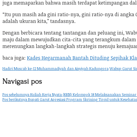
juga memaparkan bahwa masih terdapat ketimpangan dalam
“Itu pun masih ada gini ratio-nya, gini ratio-nya di angka
adalah ukuran kita,” tandasnya.
Dengan berbicara tentang tantangan dan peluang ini, Wa
maju dalam mewujudkan cita-cita yang terangkum dala
merenungkan langkah-langkah strategis menuju kemajuan
baca juga:
Kades Hegarmanah Bantah Dituding Sepihak Kl
Hadiri Muscab ke-12 Muhammadiyah dan Aisyiyah Kadungora
Wabup Garut Sin
Navigasi pos
Pos sebelumnya
Kuliah Kerja Nyata (KKN) Kelompok 18 Melaksanakan Seminar 
Pos berikutnya
Bupati Garut Apresiasi Program Skrining Tiroid untuk Kesehat