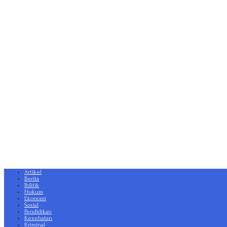
Artikel
Berita
Politik
Hukum
Ekonomi
Sosial
Pendidikan
Kesehatan
Kriminal