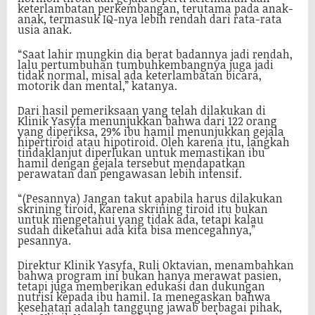
keterlambatan perkembangan, terutama pada anak-
anak, termasuk IQ-nya lebih rendah dari rata-rata
usia anak.
“Saat lahir mungkin dia berat badannya jadi rendah,
lalu pertumbuhan tumbuhkembangnya juga jadi
tidak normal, misal ada keterlambatan bicara,
motorik dan mental,” katanya.
Dari hasil pemeriksaan yang telah dilakukan di
Klinik Yasyfa menunjukkan bahwa dari 122 orang
yang diperiksa, 29% ibu hamil menunjukkan gejala
hipertiroid atau hipotiroid. Oleh karena itu, langkah
tindaklanjut diperlukan untuk memastikan ibu
hamil dengan gejala tersebut mendapatkan
perawatan dan pengawasan lebih intensif.
“(Pesannya) Jangan takut apabila harus dilakukan
skrining tiroid, karena skrining tiroid itu bukan
untuk mengetahui yang tidak ada, tetapi kalau
sudah diketahui ada kita bisa mencegahnya,”
pesannya.
Direktur Klinik Yasyfa, Ruli Oktavian, menambahkan
bahwa program ini bukan hanya merawat pasien,
tetapi juga memberikan edukasi dan dukungan
nutrisi kepada ibu hamil. Ia menegaskan bahwa
kesehatan adalah tanggung jawab berbagai pihak,