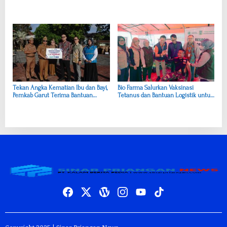
Tekan Angka Kematian Ibu dan Bayi,
Bio Farma Salurkan Vaksinasi
Pemkab Garut Terima Bantuan
Tetanus dan Bantuan Logistik untuk
Portable USG dari PLN dan BCA
Korban Longsor Bandung Barat,
Perkuat Peran BUMN di Jawa Barat