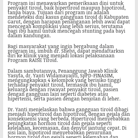
Program ini menawarkan pemeriksaan dini untuk
penyakit tiroid, baik hipertiroid maupun hipotiroid,
tanpa biaya. Tujuan dari program ini adalah
mendeteksi dini kasus gangguan tiroid di Kabupaten
Garut, dengan harapan penanganan lebih awal dapat
mencegah komplikasi yang lebih serius, terutama
bagi ibu hamil untuk mencegah stunting pada bayi
dalam kandungan.
Bagi masyarakat yang ingin bergabung dalam
program ini, imbuh dr. Shelvi, dapat mendaftarksn
diri ke klinik yang menjadi lokasi pelaksanaan
Program RAISE Tiroid.
Dalam sambutannya, Penanggung Jawab Klinik
Yasyfa, dr. Yanti Widamayanti, SpPD-FINASIM,
mengungkapkan 4 kelompok yang berisiko tinggi
terhadap penyakit tiroid, termasuk ibu hamil,
keluarga dengan riwayat penyakit tiroid, pasien
dengan gangguan lain seperti diabetes atau
hipertensi, serta pasien dengan benjolan di leher.
Dr. Yanti menjelaskan bahwa gangguan tiroid dibagi
menjadi hipertiroid dan hipotiroid, dengan gejala dan
konsekuensi yang berbeda. Hipertiroid menyebabkan
peningkatan hormon tiroid dan gejala seperti
kelelahan, kecemasan, dan denyut jantung cepat. Di
sisi lain, hipotiroid menyebabkan penurunan
hormon tiroid dan gejala seperti kelemahan dan