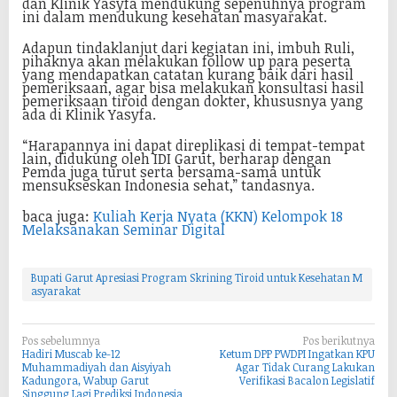
dan Klinik Yasyfa mendukung sepenuhnya program
ini dalam mendukung kesehatan masyarakat.
Adapun tindaklanjut dari kegiatan ini, imbuh Ruli,
pihaknya akan melakukan follow up para peserta
yang mendapatkan catatan kurang baik dari hasil
pemeriksaan, agar bisa melakukan konsultasi hasil
pemeriksaan tiroid dengan dokter, khususnya yang
ada di Klinik Yasyfa.
“Harapannya ini dapat direplikasi di tempat-tempat
lain, didukung oleh IDI Garut, berharap dengan
Pemda juga turut serta bersama-sama untuk
mensukseskan Indonesia sehat,” tandasnya.
baca juga:
Kuliah Kerja Nyata (KKN) Kelompok 18
Melaksanakan Seminar Digital
Bupati Garut Apresiasi Program Skrining Tiroid untuk Kesehatan M
asyarakat
N
Pos sebelumnya
Pos berikutnya
Hadiri Muscab ke-12
Ketum DPP PWDPI Ingatkan KPU
a
Muhammadiyah dan Aisyiyah
Agar Tidak Curang Lakukan
Kadungora, Wabup Garut
Verifikasi Bacalon Legislatif
v
Singgung Lagi Prediksi Indonesia