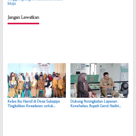
Maju
i
g
Jangan Lewatkan
a
s
i
p
o
s
Kelas Ibu Hamil di Desa Sukajaya
Dukung Peningkatan Layanan
Tingkatkan Kesadaran untuk
Kesehatan, Bupati Garut Hadiri
Persalinan Aman
Podcast Bersama Klinik Utama Dr.
H.A. Rotinsulu