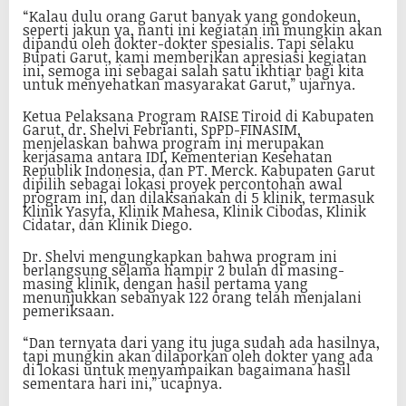
“Kalau dulu orang Garut banyak yang gondokeun,
seperti jakun ya, nanti ini kegiatan ini mungkin akan
dipandu oleh dokter-dokter spesialis. Tapi selaku
Bupati Garut, kami memberikan apresiasi kegiatan
ini, semoga ini sebagai salah satu ikhtiar bagi kita
untuk menyehatkan masyarakat Garut,” ujarnya.
Ketua Pelaksana Program RAISE Tiroid di Kabupaten
Garut, dr. Shelvi Febrianti, SpPD-FINASIM,
menjelaskan bahwa program ini merupakan
kerjasama antara IDI, Kementerian Kesehatan
Republik Indonesia, dan PT. Merck. Kabupaten Garut
dipilih sebagai lokasi proyek percontohan awal
program ini, dan dilaksanakan di 5 klinik, termasuk
Klinik Yasyfa, Klinik Mahesa, Klinik Cibodas, Klinik
Cidatar, dan Klinik Diego.
Dr. Shelvi mengungkapkan bahwa program ini
berlangsung selama hampir 2 bulan di masing-
masing klinik, dengan hasil pertama yang
menunjukkan sebanyak 122 orang telah menjalani
pemeriksaan.
“Dan ternyata dari yang itu juga sudah ada hasilnya,
tapi mungkin akan dilaporkan oleh dokter yang ada
di lokasi untuk menyampaikan bagaimana hasil
sementara hari ini,” ucapnya.