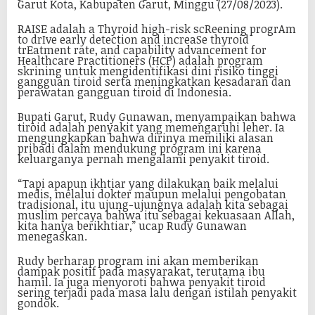
Garut Kota, Kabupaten Garut, Minggu (27/08/2023).
RAISE adalah a Thyroid high-risk scReening progrAm
to drIve early detection and increaSe thyroid
trEatment rate, and capability advancement for
Healthcare Practitioners (HCP) adalah program
skrining untuk mengidentifikasi dini risiko tinggi
gangguan tiroid serta meningkatkan kesadaran dan
perawatan gangguan tiroid di Indonesia.
Bupati Garut, Rudy Gunawan, menyampaikan bahwa
tiroid adalah penyakit yang memengaruhi leher. Ia
mengungkapkan bahwa dirinya memiliki alasan
pribadi dalam mendukung program ini karena
keluarganya pernah mengalami penyakit tiroid.
“Tapi apapun ikhtiar yang dilakukan baik melalui
medis, melalui dokter maupun melalui pengobatan
tradisional, itu ujung-ujungnya adalah kita sebagai
muslim percaya bahwa itu sebagai kekuasaan Allah,
kita hanya berikhtiar,” ucap Rudy Gunawan
menegaskan.
Rudy berharap program ini akan memberikan
dampak positif pada masyarakat, terutama ibu
hamil. Ia juga menyoroti bahwa penyakit tiroid
sering terjadi pada masa lalu dengan istilah penyakit
gondok.