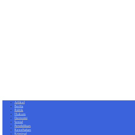
Artikel
Berita
Politik
Hukum
Ekonomi
Sosial
Pendidikan
Kesehatan
Kriminal