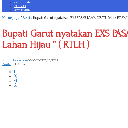
Pemerintahan
Otomotif
Gaya Hidup
Homepage
/
Berita
Bupati Garut nyatakan EXS PASAR LAMA CIBATU Milik PT.KAI 
Bupati Garut nyatakan EXS PAS
Lahan Hijau ” ( RTLH )
babang hermawan
07/10/2022
07/10/2022
Berita
1851 Dilihat