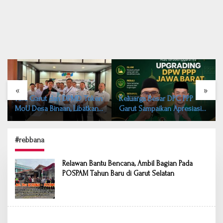
«
»
HMI Garut dan DPMD Teken
Keluarga Besar DPC PPP
MoU Desa Binaan, Libatkan
Garut Sampaikan Apresiasi
15 Desa di Kabupaten Garut
atas Workshop dan
Upgrading DPW PPP Jawa
Barat
#rebbana
Relawan Bantu Bencana, Ambil Bagian Pada
POSPAM Tahun Baru di Garut Selatan