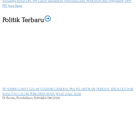
Keluarga Besar DPC PPP Garut Sampaikan Apresiasi atas Workshop dan Upgrading DPW
PPP Jawa Barat
Politik Terbaru
PD SEMMI GARUT GELAR STADIUM GENERAL PRA PELANTIKAN, PERKUAT IDEOLOGI DAN
KUALITAS CALON PENGURUS MASA JIHAD 2026–2028
Di Berita, Pendidikan, Politik
|
02/08/2026