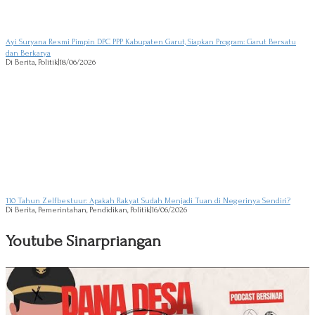
Ayi Suryana Resmi Pimpin DPC PPP Kabupaten Garut, Siapkan Program: Garut Bersatu
dan Berkarya
Di Berita, Politik
|
18/06/2026
110 Tahun Zelfbestuur: Apakah Rakyat Sudah Menjadi Tuan di Negerinya Sendiri?
Di Berita, Pemerintahan, Pendidikan, Politik
|
16/06/2026
Youtube Sinarpriangan