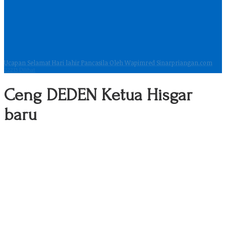
Ucapan Selamat Hari lahir Pancasila Oleh Wapimred Sinarpriangan.com
22213 Dilihat
Ceng DEDEN Ketua Hisgar
baru