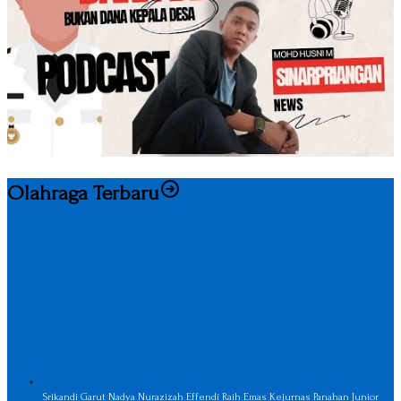
Olahraga Terbaru
Srikandi Garut Nadya Nurazizah Effendi Raih Emas Kejurnas Panahan Junior