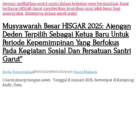
dengan melibatkan santri-santri dalam kegiatan yang bermanfaat
,
Kami
berharap HISGAR dapat memberikan kontribusi yang lebih besar bagi
masyarakat
,
khususnya dalam aspek sosial
Musyawarah Besar HISGAR 2025: Ajengan
Deden Terpilih Sebagai Ketua Baru Untuk
Periode Kepemimpinan Yang Berfokus
Pada Kegiatan Sosial Dan Persatuan Santri
Garut”
Berita
,
Pemerintahan
|
09/01/2025
09/01/2025
oleh
Husni Mubarok
1 Garut,sinarpriangan.news Tanggal 8 Januari 2025, bertempat di Kampung
Andir, Desa