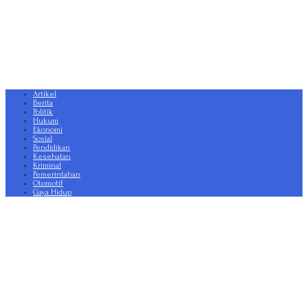
Artikel
Berita
Politik
Hukum
Ekonomi
Sosial
Pendidikan
Kesehatan
Kriminal
Pemerintahan
Otomotif
Gaya Hidup