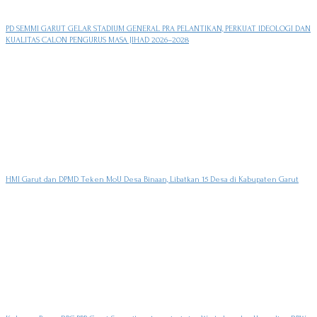
PD SEMMI GARUT GELAR STADIUM GENERAL PRA PELANTIKAN, PERKUAT IDEOLOGI DAN
KUALITAS CALON PENGURUS MASA JIHAD 2026–2028
HMI Garut dan DPMD Teken MoU Desa Binaan, Libatkan 15 Desa di Kabupaten Garut