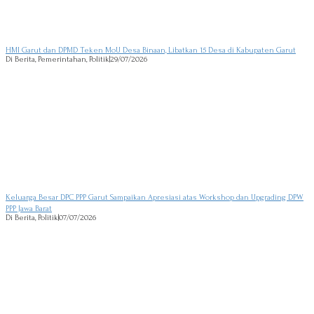
HMI Garut dan DPMD Teken MoU Desa Binaan, Libatkan 15 Desa di Kabupaten Garut
Di Berita, Pemerintahan, Politik
|
29/07/2026
Keluarga Besar DPC PPP Garut Sampaikan Apresiasi atas Workshop dan Upgrading DPW
PPP Jawa Barat
Di Berita, Politik
|
07/07/2026