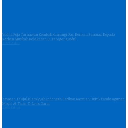
Yudha Puja Turnawan Kembali Kunjungi Dan Berikan Bantuan Kepada
Korban Musibah Kebakaran Di Tarogong Kidul
24779 Dilihat
Yayasan Ta’ajul Islamiyyah Indonesia Berikan Bantuan Untuk Pembangunan
Mesjid At-Tabiin Di Leles Garut
23805 Dilihat