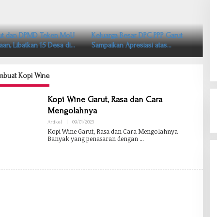
ut dan DPMD Teken MoU
Keluarga Besar DPC PPP Garut
aan, Libatkan 15 Desa di
Sampaikan Apresiasi atas
en Garut
Workshop dan Upgrading DPW
PPP Jawa Barat
mbuat Kopi Wine
Kopi Wine Garut, Rasa dan Cara
Mengolahnya
Artikel
|
09/01/2023
O
L
Kopi Wine Garut, Rasa dan Cara Mengolahnya –
E
Banyak yang penasaran dengan
H
B
A
B
A
N
G
H
E
R
M