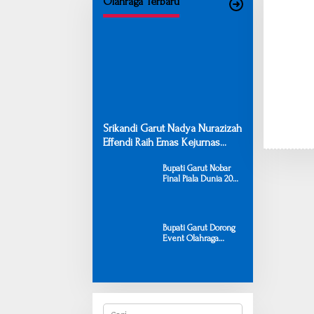
Olahraga Terbaru
Srikandi Garut Nadya Nurazizah
Effendi Raih Emas Kejurnas
Panahan Junior 2026
Bupati Garut Nobar
Final Piala Dunia 2026
Bersama Warga,
Pererat Kerukunan
melalui Olahraga
Bupati Garut Dorong
Event Olahraga
Berkualitas untuk
Tingkatkan Daya
Tarik Wisata Garut
C