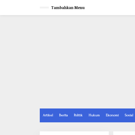
L
e
Tambahkan Menu
w
a
t
i
k
e
k
o
n
t
e
n
Artikel
Berita
Politik
Hukum
Ekonomi
Sosial