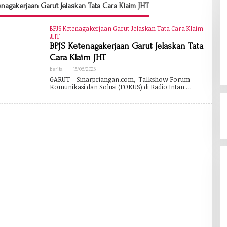
enagakerjaan Garut Jelaskan Tata Cara Klaim JHT
BPJS Ketenagakerjaan Garut Jelaskan Tata Cara Klaim
JHT
BPJS Ketenagakerjaan Garut Jelaskan Tata
Cara Klaim JHT
Berita
|
15/06/2023
O
L
GARUT – Sinarpriangan.com, Talkshow Forum
E
Komunikasi dan Solusi (FOKUS) di Radio Intan
H
B
A
B
A
N
G
H
E
R
M
A
W
A
N