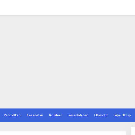
Pendidikan
Kesehatan
Kriminal
Pemerintahan
Otomotif
Gaya Hidup