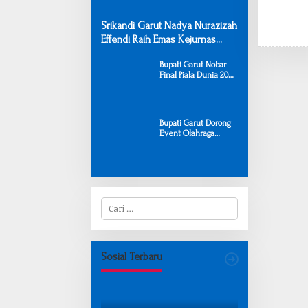
Srikandi Garut Nadya Nurazizah
Effendi Raih Emas Kejurnas
Panahan Junior 2026
Bupati Garut Nobar
Final Piala Dunia 2026
Bersama Warga,
Pererat Kerukunan
melalui Olahraga
Bupati Garut Dorong
Event Olahraga
Berkualitas untuk
Tingkatkan Daya
Tarik Wisata Garut
C
a
r
i
u
n
Sosial Terbaru
t
u
k
: