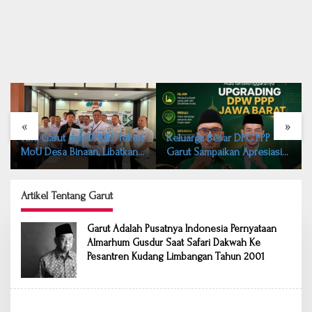
«
»
HMI Garut dan DPMD Teken
Keluarga Besar DPC PPP
MoU Desa Binaan, Libatkan
Garut Sampaikan Apresiasi
15 Desa di Kabupaten Garut
atas Workshop dan
Upgrading DPW PPP Jawa
Barat
Artikel Tentang Garut
Garut Adalah Pusatnya Indonesia Pernyataan
Almarhum Gusdur Saat Safari Dakwah Ke
Pesantren Kudang Limbangan Tahun 2001