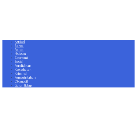
Artikel
Berita
Politik
Hukum
Ekonomi
Sosial
Pendidikan
Kesehatan
Kriminal
Pemerintahan
Otomotif
Gaya Hidup