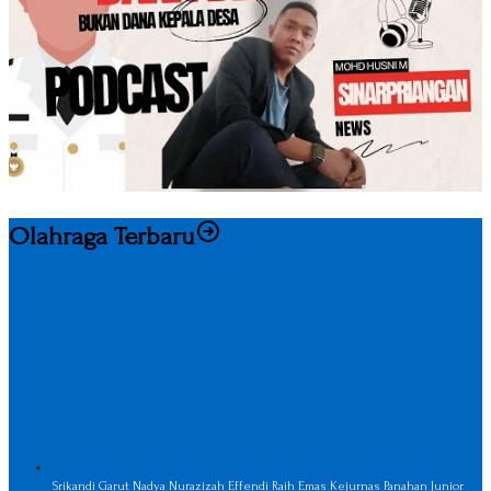
Olahraga Terbaru
Srikandi Garut Nadya Nurazizah Effendi Raih Emas Kejurnas Panahan Junior