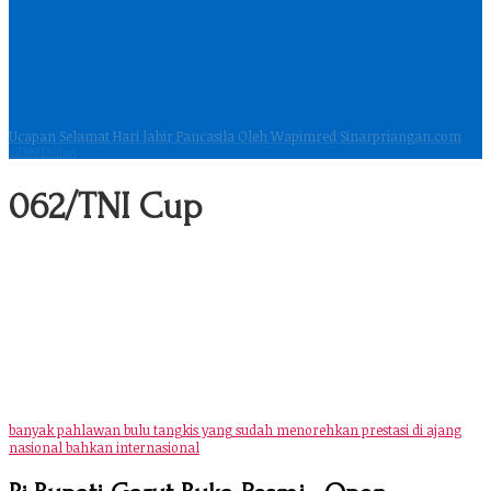
Ucapan Selamat Hari lahir Pancasila Oleh Wapimred Sinarpriangan.com
22189 Dilihat
062/TNI Cup
banyak pahlawan bulu tangkis yang sudah menorehkan prestasi di ajang
nasional bahkan internasional