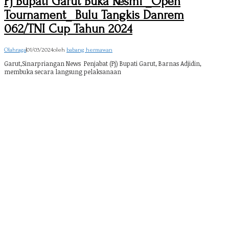
Pj Bupati Garut Buka Resmi _Open
Tournament_ Bulu Tangkis Danrem
062/TNI Cup Tahun 2024
Olahraga
|
01/03/2024
oleh
babang hermawan
Garut,Sinarpriangan News Penjabat (Pj) Bupati Garut, Barnas Adjidin,
membuka secara langsung pelaksanaan