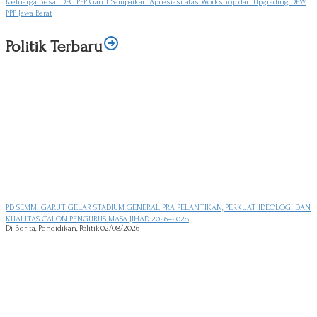
Keluarga Besar DPC PPP Garut Sampaikan Apresiasi atas Workshop dan Upgrading DPW
PPP Jawa Barat
Politik Terbaru
PD SEMMI GARUT GELAR STADIUM GENERAL PRA PELANTIKAN, PERKUAT IDEOLOGI DAN
KUALITAS CALON PENGURUS MASA JIHAD 2026–2028
Di Berita, Pendidikan, Politik
|
02/08/2026