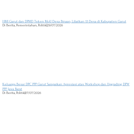
HMI Garut dan DPMD Teken MoU Desa Binaan, Libatkan 15 Desa di Kabupaten Garut
Di Berita, Pemerintahan, Politik
|
29/07/2026
Keluarga Besar DPC PPP Garut Sampaikan Apresiasi atas Workshop dan Upgrading DPW
PPP Jawa Barat
Di Berita, Politik
|
07/07/2026