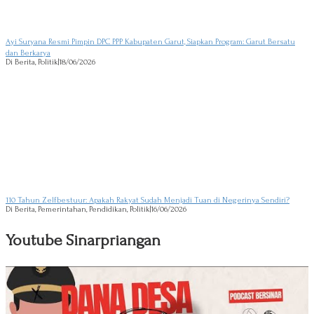
Ayi Suryana Resmi Pimpin DPC PPP Kabupaten Garut, Siapkan Program: Garut Bersatu
dan Berkarya
Di Berita, Politik
|
18/06/2026
110 Tahun Zelfbestuur: Apakah Rakyat Sudah Menjadi Tuan di Negerinya Sendiri?
Di Berita, Pemerintahan, Pendidikan, Politik
|
16/06/2026
Youtube Sinarpriangan