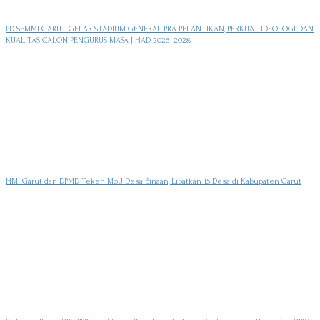
PD SEMMI GARUT GELAR STADIUM GENERAL PRA PELANTIKAN, PERKUAT IDEOLOGI DAN
KUALITAS CALON PENGURUS MASA JIHAD 2026–2028
HMI Garut dan DPMD Teken MoU Desa Binaan, Libatkan 15 Desa di Kabupaten Garut