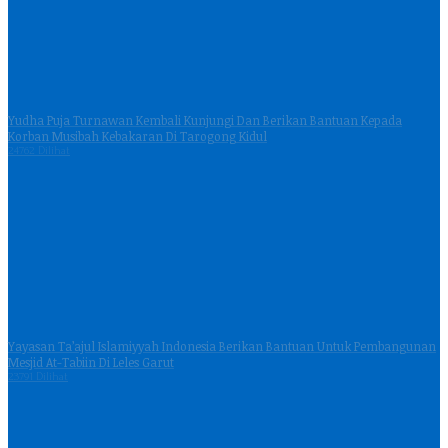
Yudha Puja Turnawan Kembali Kunjungi Dan Berikan Bantuan Kepada
Korban Musibah Kebakaran Di Tarogong Kidul
24762 Dilihat
Yayasan Ta’ajul Islamiyyah Indonesia Berikan Bantuan Untuk Pembangunan
Mesjid At-Tabiin Di Leles Garut
23791 Dilihat