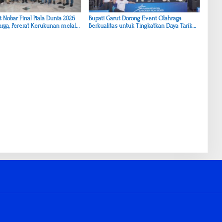
t Nobar Final Piala Dunia 2026
Bupati Garut Dorong Event Olahraga
rga, Pererat Kerukunan melalui
Berkualitas untuk Tingkatkan Daya Tarik
Wisata Garut