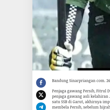
a
G
a
w
a
n
g
P
e
r
s
i
b
y
a
n
g
b
e
r
c
Bandung Sinarpriangan com. 26
e
r
i
Penjaga gawang Persib, Fitrul
t
a
penjaga gawang asli kelahiran 
t
satu SSB di Garut, akhirnya imp
e
n
membela Persib, sebelum hijrah
t