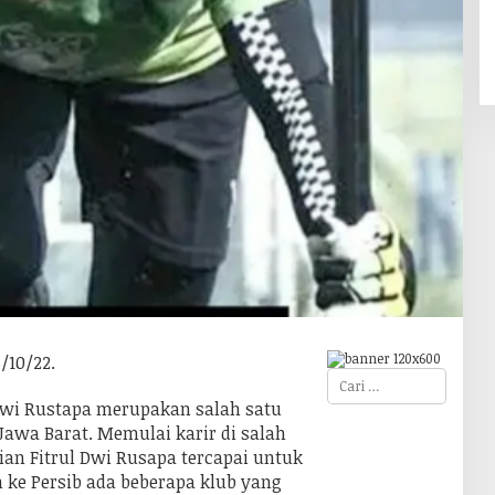
/10/22.
C
a
 Dwi Rustapa merupakan salah satu
r
i
Jawa Barat. Memulai karir di salah
u
ian Fitrul Dwi Rusapa tercapai untuk
n
t
 ke Persib ada beberapa klub yang
u