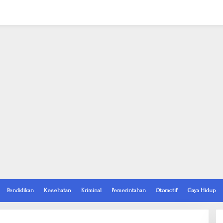
Pendidikan
Kesehatan
Kriminal
Pemerintahan
Otomotif
Gaya Hidup