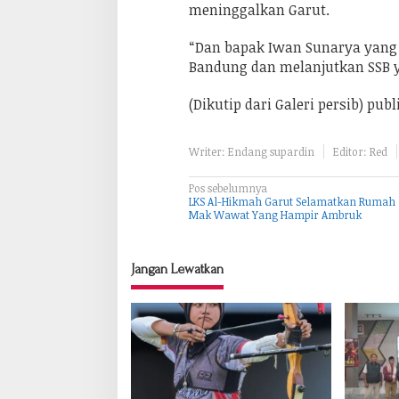
meninggalkan Garut.
“Dan bapak Iwan Sunarya yang
Bandung dan melanjutkan SSB 
(Dikutip dari Galeri persib) pub
Writer: Endang supardin
Editor: Red
Pos sebelumnya
N
LKS Al-Hikmah Garut Selamatkan Rumah
a
Mak Wawat Yang Hampir Ambruk
v
i
Jangan Lewatkan
g
a
s
i
p