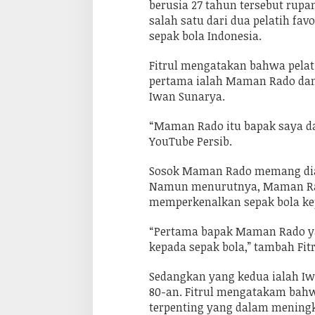
r
berusia 27 tahun tersebut rupa
k
salah satu dari dua pelatih fav
a
n
sepak bola Indonesia.
y
a
Fitrul mengatakan bahwa pelat
d
i
pertama ialah Maman Rado dan 
S
Iwan Sunarya.
e
p
a
“Maman Rado itu bapak saya dan
k
B
YouTube Persib.
o
l
Sosok Maman Rado memang diaku
a
Namun menurutnya, Maman Ra
memperkenalkan sepak bola ke
“Pertama bapak Maman Rado y
kepada sepak bola,” tambah Fitr
Sedangkan yang kedua ialah Iw
80-an. Fitrul mengatakam bah
terpenting yang dalam menin