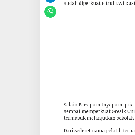
sudah diperkuat Fitrul Dwi Rus
a
n
g
k
e
d
u
a
o
r
a
n
g
y
a
n
g
t
e
l
a
h
m
Selain Persipura Jayapura, pria
e
sempat memperkuat Gresik Unit
m
termasuk melanjutkan sekolah 
b
e
s
Dari sederet nama pelatih tern
a