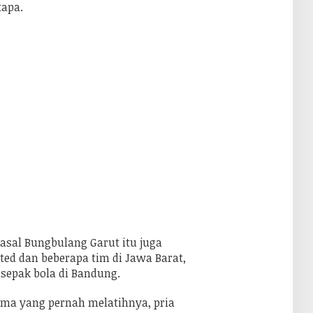
tapa.
k
:
 asal Bungbulang Garut itu juga
ed dan beberapa tim di Jawa Barat,
sepak bola di Bandung.
ama yang pernah melatihnya, pria