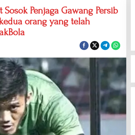
t Sosok Penjaga Gawang Persib
 kedua orang yang telah
akBola