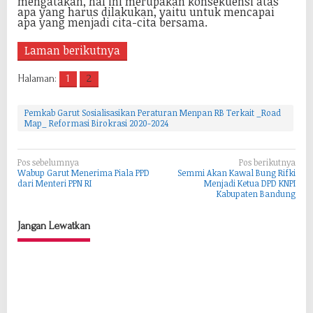
mengatakan, hal ini merupakan konsekuensi atas
apa yang harus dilakukan, yaitu untuk mencapai
apa yang menjadi cita-cita bersama.
Laman berikutnya
Halaman:
1
2
Pemkab Garut Sosialisasikan Peraturan Menpan RB Terkait _Road
Map_ Reformasi Birokrasi 2020-2024
N
Pos sebelumnya
Pos berikutnya
Wabup Garut Menerima Piala PPD
Semmi Akan Kawal Bung Rifki
a
dari Menteri PPN RI
Menjadi Ketua DPD KNPI
Kabupaten Bandung
v
i
Jangan Lewatkan
g
a
s
i