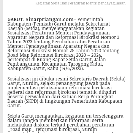
Kegiatan Sosialisasi Peraturan Mentri pendayagunaan
GARUT, Sinarpriangan.com
– Pemerintah
Kabupaten (Pemkab) Garut melalui Sekretariat
Daerah (Setda), menyelenggarakan kegiatan
Sosialisasi Peraturan Menteri Pendayagunaan
Aparatur Negara dan Reformasi Birokrasi Nomor 3
Tahun 2023 tentang Perubahan atas Peraturan
Menteri Pendayagunaan Aparatur Negara dan
Reformasi Birokrasi Nomor 25 Tahun 2020 tentang
Road Map Reformasi Birokrasi 2020 – 2024,
bertempat di Ruang Rapat Setda Garut, Jalan
Pembangunan, Kecamatan Tarogong Kidul,
Kabupaten Garut, Rabu (14/6/2023).
Sosialisasi ini dibuka resmi Sekretaris Daerah (Sekda)
Garut, Nurdin, selaku penanggung jawab pada
implementasi pelaksanaan reformasi birokrasi
general dan reformasi birokrasi tematik, dihadiri
peserta perwakilan dari Satuan Kerja Perangkat
Daerah (SKPD) di lingkungan Pemerintah Kabupaten
Garut.
Sekda Garut mengatakan, kegiatan ini terselenggara
dalam rangka memberikan informasi serta
melakukan diskusi terkait perubahan peraturan
_road map_ reformasi birokrasi. Nurdin