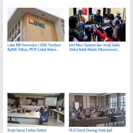
p
o
s
Laba BNI Semester I 2026 Tembus
Istri Mau Operasi dan Anak Sakit,
Rp10,8 Triliun, PPOP Cetak Rekor
Abdul Rokib Malah Dikerumuni
Tertinggi
Massa—Kini Resmi Melapor ke
Polres Garut
Kerja Sama Lintas Sektor
DLH Garut Dorong Anak Jadi