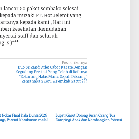
an lancar 50 paket sembako selesai
 kepada muzaki PT. Hot Jeletot yang
rtanya kepada kami , Hari ini
 diberi kesehatan ,kemudahan
yertai staff dan seluruh
 .s )***
Pos berikutnya
Duo Srikandi Atlet Cabor Karate Dengan
Segudang Prestasi Yang Telah di Raihnya
“Sekarang Habis Manis Sepah Dibuang”
kemanakah Koni & Pemkab Garut ???
t Nobar Final Piala Dunia 2026
Bupati Garut Dorong Peran Orang Tua
rga, Pererat Kerukunan melalui
Dampingi Anak dan Kembangkan Potensi
Siswa