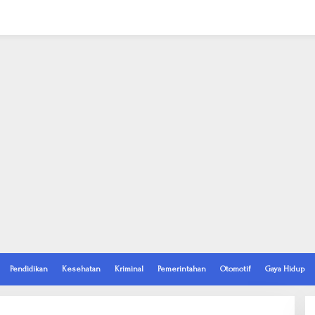
Pendidikan
Kesehatan
Kriminal
Pemerintahan
Otomotif
Gaya Hidup