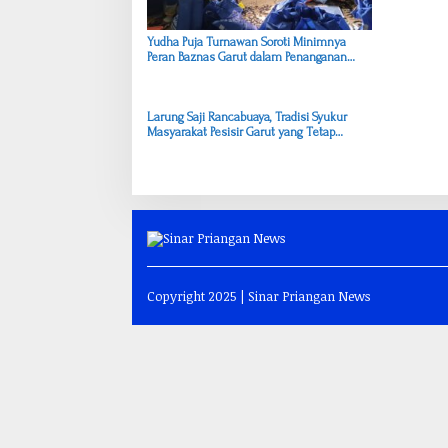
o
s
Yudha Puja Turnawan Soroti Minimnya
Peran Baznas Garut dalam Penanganan
Korban Kebakaran
Larung Saji Rancabuaya, Tradisi Syukur
Masyarakat Pesisir Garut yang Tetap
Lestari
Copyright 2025 | Sinar Priangan News