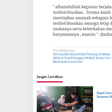
” alhamdulilah kegiatan berjal
terdistribusikan , Terima kasih
menitipkan amanah sebagain ha
terdistribusikan semoga tetap
usahanya serta keberkahan men
karyawannya , Aamiin “. (Endang
Pos sebelumnya
N
LKS Irsyadul Amal Buka Peluang Investasi
a
Akhirat Untuk Bangun Wakaf Sumur Bor
Madrasah Darul Ilmi
v
i
Jangan Lewatkan
g
a
s
Bupati Garu
Bersama Wa
i
Olahraga
p