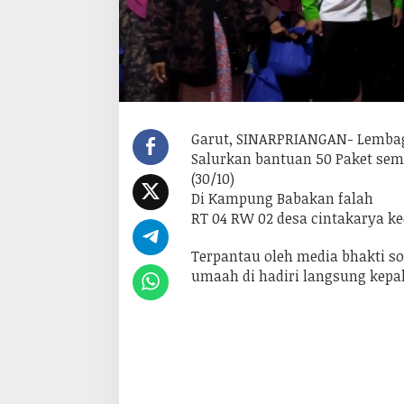
J
e
l
e
t
o
t
,
B
a
Garut, SINARPRIANGAN- Lemba
g
Salurkan bantuan 50 Paket sem
i
k
(30/10)
a
Di Kampung Babakan falah
n
p
RT 04 RW 02 desa cintakarya k
a
k
e
Terpantau oleh media bhakti sos
t
umaah di hadiri langsung kepa
s
e
m
b
a
k
o
k
e
p