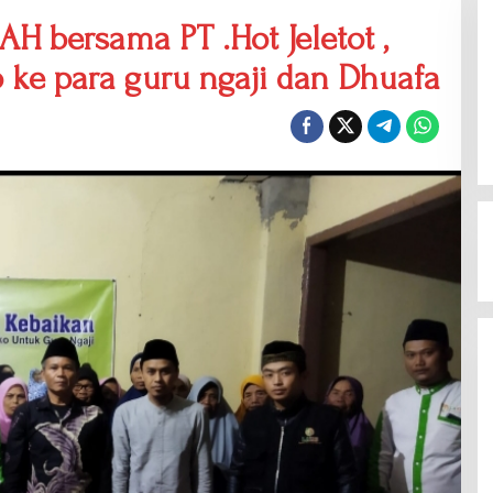
bersama PT .Hot Jeletot ,
 ke para guru ngaji dan Dhuafa