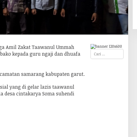
ga Amil Zakat Taawanul Ummah
C
bako kepada guru ngaji dan dhuafa
a
r
i
u
ecamatan samarang kabupaten garut.
n
t
u
ial yang di gelar lazis taawanul
k
:
la desa cintakarya Soma suhendi