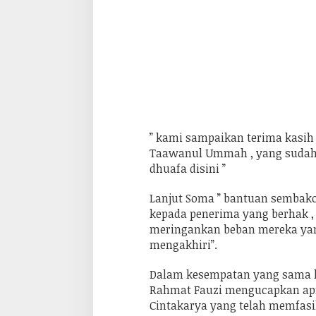
a
r
a
g
u
r
u
n
g
a
j
i
” kami sampaikan terima kasih
d
a
Taawanul Ummah , yang sudah 
n
dhuafa disini ”
D
h
u
Lanjut Soma ” bantuan sembako 
a
f
kepada penerima yang berhak , 
a
meringankan beban mereka ya
mengakhiri”.
Dalam kesempatan yang sama 
Rahmat Fauzi mengucapkan apr
Cintakarya yang telah memfasil