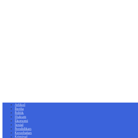
Artikel
Berita
Politik
Hukum
Ekonomi
Sosial
Pendidikan
Kesehatan
Kriminal