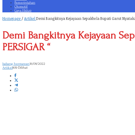
Pemerintahan
Otomotif
Gaya Hidup
Homepage
/
Artikel
Demi Bangkitnya Kejayaan Sepakbola Bupati Garut Nyatak
Demi Bangkitnya Kejayaan Sep
PERSIGAR “
babang hermawan
16/09/2022
Artikel
819 Dilihat