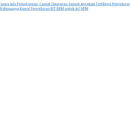
anpa Ada Pemotongan, Camat Cisurupan Sangat Apresiasi Tertibnya Penyaluran
 Babinsanya,Kawal Penyaluran BLT BBM untuk 447 KPM