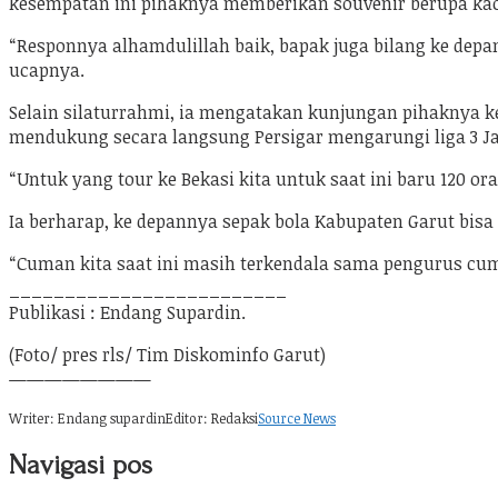
kesempatan ini pihaknya memberikan souvenir berupa kaos
“Responnya alhamdulillah baik, bapak juga bilang ke dep
ucapnya.
Selain silaturrahmi, ia mengatakan kunjungan pihaknya ke
mendukung secara langsung Persigar mengarungi liga 3 Jaw
“Untuk yang tour ke Bekasi kita untuk saat ini baru 120 or
Ia berharap, ke depannya sepak bola Kabupaten Garut bisa 
“Cuman kita saat ini masih terkendala sama pengurus cuma
_________________________
Publikasi : Endang Supardin.
(Foto/ pres rls/ Tim Diskominfo Garut)
————————
Writer: Endang supardin
Editor: Redaksi
Source News
Navigasi pos