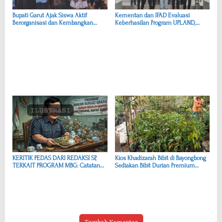
Bupati Garut Ajak Siswa Aktif
Kementan dan IFAD Evaluasi
Berorganisasi dan Kembangkan
Keberhasilan Program UPLAND,
Potensi Diri
Garut Jadi Percontohan
Pengembangan Kentang
KERITIK PEDAS DARI REDAKSI SP,
Kios Khadizarah Bibit di Bayongbong
TERKAIT PROGRAM MBG: Catatan
Sediakan Bibit Durian Premium
Kritis untuk Presiden RI, Bapak
untuk Dukung Pengembangan
Prabowo Subianto
Pertanian Buah
Tambah Komentar