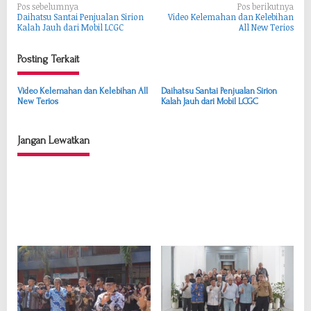
N
Pos sebelumnya
Pos berikutnya
Daihatsu Santai Penjualan Sirion
Video Kelemahan dan Kelebihan
a
Kalah Jauh dari Mobil LCGC
All New Terios
v
Posting Terkait
i
g
Video Kelemahan dan Kelebihan All
Daihatsu Santai Penjualan Sirion
a
New Terios
Kalah Jauh dari Mobil LCGC
s
i
Jangan Lewatkan
p
o
s