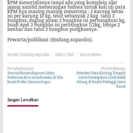
KPM menerimanya tanpa ada yang komplein ujar
jajang sambil menerangan bahwa untuk kali ini para
KPM nya masing masing menerima : 2 karung beras
isi per karung 10 kg, telor sebanyak 2 kap tahu 2
bungkus, daging ayam 2 bungkus isi perbungkus1 kg,
buah Apel 2 bungkus isi perbungkus 1/2kg, tempe 2
lembar dan tahu 2 bungkus pungkasnya.
Pewarta/publikasi :(Endang.supardin).
Writer: Endang supardin
Editor: Red
Source News
N
Pos sebelumnya
Pos berikutnya
Journalkotatodaycom Gelar
Pemdes Cinta Karang Tengah
a
Rakernas Biro se Indonesia di Vila
Garut Persiapkan Gladi Resik
Bumi Prabu Cisarua Bogor
Jelang di Hadiri Petinggi Jawa
v
Barat
i
g
Jangan Lewatkan
a
s
i
p