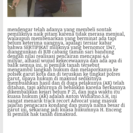
mendengar telah adanya yang membeli sontak
pemiliknya naik pitam karena tidak merasa menjual,
walaupun membenarkan yang berminat ada tapi
belum keterima uangnya, apalagi tersiar kabar
bahwa SERTIPIKAT miliknya yang bernomor 1347,
dianggunkan di BJB cabang taman sari bandung
dengan nilai realisasi pencairan mencapai 4,6
milyar, alhasil wujud kekecewaanya dan ada apa di
balik semua ini, si pemilik tanah tersebut
mengambil langkah hukum dan melaporkanya ke
polsek garut kota dan di teruskan ke tingkat polres
garut, upaya hukum di maksud sedikitnya
membuahkan hasil dan di duga pelakunya (AK) telah
ditahan, tapi akhirnya di bebaskan karena berkasnya
dikembalikan kejari belum P 21, dan juga waktu itu
kuasa hukum (AK) adalah Anton Widiatno.S.H, ini
sangat menarik track recort Advocat yang masuk
jajaran pengacara kondang dan punya nama besar di
garut ini, sekarang jadi kuasa hukumnya H. Enceng
si pemilik hak tanah dimaksud.