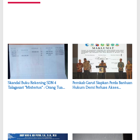
g
a
s
i
p
o
s
Skandal Buku Rekening SDN 4
Pemkab Garut Siapkan Perda Bantuan
Talagasari *Misterius* : Orang Tua
Hukum Demi Perluas Akses
Kaget Dana Beberapa Kali Pencairan
Keadilan
Tak Pernah Diterima, Gelombang
Kekecewaan Membanjiri Medsos