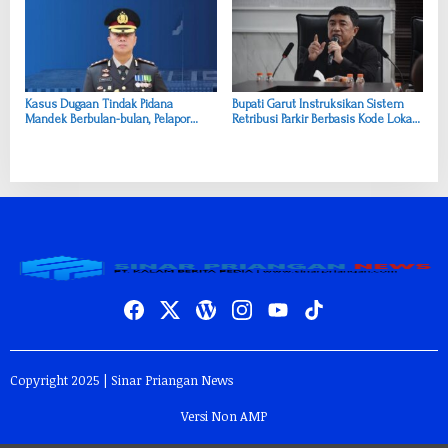
Kasus Dugaan Tindak Pidana
Bupati Garut Instruksikan Sistem
Mandek Berbulan-bulan, Pelapor
Retribusi Parkir Berbasis Kode Lokasi
Minta Evaluasi dan Kepastian
dan Bukti Bayar
Hukum
Copyright 2025 | Sinar Priangan News
Versi Non AMP