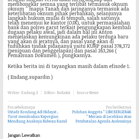
membongkar semua yang terlibat termasuk oknum
oknum ^ mapia Tanah dan jaringanya termasuk ada
keterlibatan oknum pihak perbankan, selanjunya
langkah hukum mulai di tempuh, salah satunya
telah menemui ke kantor (OJK), untuk permasalahan
bank dan polres garut terkait pengungkapan kembali
dugaan pelaku awal, jadi dalam hal ini Anton
menjelaskan kemungkinan ada pelaku terduga baru
yang akan di jeratnya, dan pasal yang akan di
tuduhkan tindak pidananya yaitu KUHP pasal 378,372
(penipuan dan penggelapan) dan pasal 263,266 (
Pemalsuan Dokumen ), pungkasnya.
Ketika berita ini di tayangkan masih dalam efisode 1.
( Endang.supardin )
Writer: Endang.S
Editor: Redaksi
Source News
N
Pos sebelumnya
Pos berikutnya
Ustadz Kondang Adi Hidayat ,
Puluhan Anggota ” LSM BERGERAK
a
Turut mendoakan Kepergian
” Merasa di Lecehkan Atas
Mendiang Anaknya Ridwan Kamil
Pembatalan Agenda Audensinya
v
i
Jangan Lewatkan