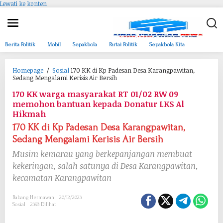
Lewati ke konten
Berita Politik
Mobil
Sepakbola
Partai Politik
Sepakbola Kita
Homepage
/
Sosial
170 KK di Kp Padesan Desa Karangpawitan,
Sedang Mengalami Kerisis Air Bersih
170 KK warga masyarakat RT 01/02 RW 09
memohon bantuan kepada Donatur LKS Al
Hikmah
170 KK di Kp Padesan Desa Karangpawitan,
Sedang Mengalami Kerisis Air Bersih
Musim kemarau yang berkepanjangan membuat
kekeringan, salah satunya di Desa Karangpawitan,
kecamatan Karangpawitan
Babang Hermawan
20/12/2023
Sosial
2393 Dilihat