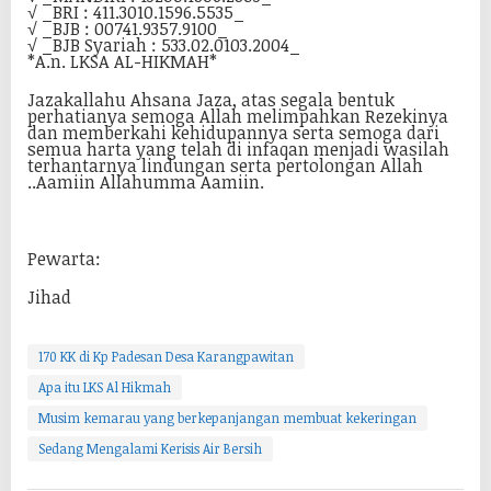
√ _BRI : 411.3010.1596.5535_
√ _BJB : 00741.9357.9100_
√ _BJB Syariah : 533.02.0103.2004_
*A.n. LKSA AL-HIKMAH*
Jazakallahu Ahsana Jaza, atas segala bentuk
perhatianya semoga Allah melimpahkan Rezekinya
dan memberkahi kehidupannya serta semoga dari
semua harta yang telah di infaqan menjadi wasilah
terhantarnya lindungan serta pertolongan Allah
..Aamiin Allahumma Aamiin.
Pewarta:
Jihad
170 KK di Kp Padesan Desa Karangpawitan
Apa itu LKS Al Hikmah
Musim kemarau yang berkepanjangan membuat kekeringan
Sedang Mengalami Kerisis Air Bersih