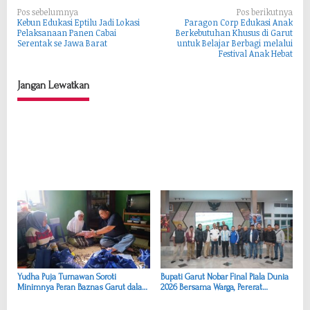
N
Pos sebelumnya
Pos berikutnya
Kebun Edukasi Eptilu Jadi Lokasi
Paragon Corp Edukasi Anak
a
Pelaksanaan Panen Cabai
Berkebutuhan Khusus di Garut
Serentak se Jawa Barat
untuk Belajar Berbagi melalui
v
Festival Anak Hebat
i
g
Jangan Lewatkan
a
s
i
p
o
s
Yudha Puja Turnawan Soroti
Bupati Garut Nobar Final Piala Dunia
Minimnya Peran Baznas Garut dalam
2026 Bersama Warga, Pererat
Penanganan Korban Kebakaran
Kerukunan melalui Olahraga