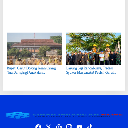
Bupati Garut Dorong Peran Orang
Larung Saji Rancabuaya, Tradisi
Tua Dampingi Anak dan
Syukur Masyarakat Pesisir Garut
Kembangkan Potensi Siswa
yang Tetap Lestari