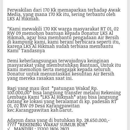
Perwakilan dari 170 Kk memaparkan terhadap Awak
Media, yang mana 170 Kk itu, sering terbantu oleh
LKS Al Hikmah.
“Kami mewakili 170 KK warga masyarakat RT 01, 02
RW 09 memohon bantuan kepada Donatur LKS Al
Hikmah, agar bisa membantu pengadaan Air Bersih
di kampung kami, kami berani berbicara seperti itu,
karena LKS Al Hikmah sudah terbiasa membantu
Kami” Tandasnya
Demi keberlangsungan terwujudnya keinginan
masyarakat yang membutuhkan Bantuan, Untuk itu
kami memohon serta mengajak kepada seluruh
Donatur untuk menuntaskan kesulitan Air Bersih
yang mereka rasakan saat ini.
Bagi yang mau ikut *patungan Wakaf Rp.
100.000,00* bisa langsung transfer melalui Rekening
Lembaga Kami *LKS Al Hikmah* atau bisa langsung
datang ke lokasi yang beralamat di kp. padesan RT
01, 02 RW 09 Desa Karangpawitan
kec.Karangpawitan kab.Garut.
Adapun dana yang di butuhkan Rp. 28.650.000,-
???? *REKENING WAKAF SUMUR BOR*
√ _MANDIRI : 13200.1806.2803_