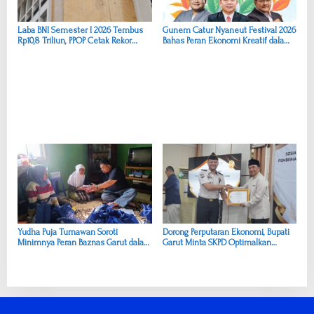
Laba BNI Semester I 2026 Tembus
Gunem Catur Nyaneut Festival 2026
Rp10,8 Triliun, PPOP Cetak Rekor
Bahas Peran Ekonomi Kreatif dalam
Tertinggi
Menopang Ketahanan Budaya Garut
Yudha Puja Turnawan Soroti
Dorong Perputaran Ekonomi, Bupati
Minimnya Peran Baznas Garut dalam
Garut Minta SKPD Optimalkan
Penanganan Korban Kebakaran
Penyerapan Anggaran