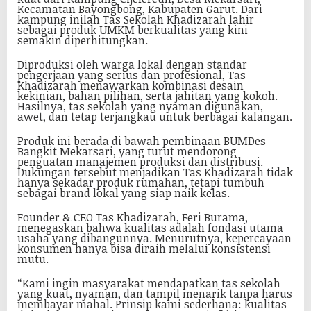
Kecamatan Bayongbong, Kabupaten Garut. Dari
kampung inilah Tas Sekolah Khadizarah lahir
sebagai produk UMKM berkualitas yang kini
semakin diperhitungkan.
Diproduksi oleh warga lokal dengan standar
pengerjaan yang serius dan profesional, Tas
Khadizarah menawarkan kombinasi desain
kekinian, bahan pilihan, serta jahitan yang kokoh.
Hasilnya, tas sekolah yang nyaman digunakan,
awet, dan tetap terjangkau untuk berbagai kalangan.
Produk ini berada di bawah pembinaan BUMDes
Bangkit Mekarsari, yang turut mendorong
penguatan manajemen produksi dan distribusi.
Dukungan tersebut menjadikan Tas Khadizarah tidak
hanya sekadar produk rumahan, tetapi tumbuh
sebagai brand lokal yang siap naik kelas.
Founder & CEO Tas Khadizarah, Feri Burama,
menegaskan bahwa kualitas adalah fondasi utama
usaha yang dibangunnya. Menurutnya, kepercayaan
konsumen hanya bisa diraih melalui konsistensi
mutu.
“Kami ingin masyarakat mendapatkan tas sekolah
yang kuat, nyaman, dan tampil menarik tanpa harus
membayar mahal. Prinsip kami sederhana: kualitas