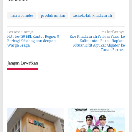
mitra bumdes
produk umkm
tas sekolah khadizarah
N
Pos sebelumnya
Pos berikutnya
HUT ke-130 BRI, Kantor Region 9
Kios Khadizarah Perluas Pasar ke
a
Berbagi Kebahagiaan dengan
Kalimantan Barat, Siapkan
Warga Braga
Ribuan Bibit Alpukat Aligator ke
v
Tanah Borneo
i
g
Jangan Lewatkan
a
s
i
p
o
s