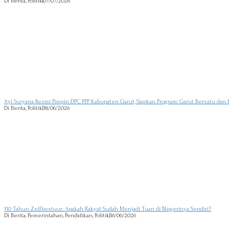
Di Berita, Politik
|
07/07/2026
Ayi Suryana Resmi Pimpin DPC PPP Kabupaten Garut, Siapkan Program: Garut Bersatu dan 
Di Berita, Politik
|
18/06/2026
110 Tahun Zelfbestuur: Apakah Rakyat Sudah Menjadi Tuan di Negerinya Sendiri?
Di Berita, Pemerintahan, Pendidikan, Politik
|
16/06/2026