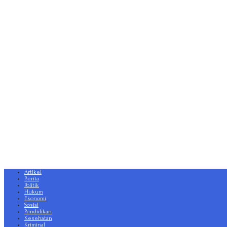
Artikel
Berita
Politik
Hukum
Ekonomi
Sosial
Pendidikan
Kesehatan
Kriminal