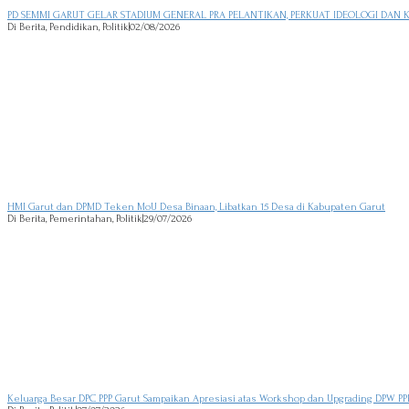
PD SEMMI GARUT GELAR STADIUM GENERAL PRA PELANTIKAN, PERKUAT IDEOLOGI DAN 
Di Berita, Pendidikan, Politik
|
02/08/2026
HMI Garut dan DPMD Teken MoU Desa Binaan, Libatkan 15 Desa di Kabupaten Garut
Di Berita, Pemerintahan, Politik
|
29/07/2026
Keluarga Besar DPC PPP Garut Sampaikan Apresiasi atas Workshop dan Upgrading DPW PPP