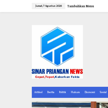
L
e
Tambahkan Menu
Jumat, 7 Agustus 2026
w
a
t
i
k
e
k
o
n
t
e
n
Artikel
Berita
Politik
Hukum
Ekonomi
Sosial