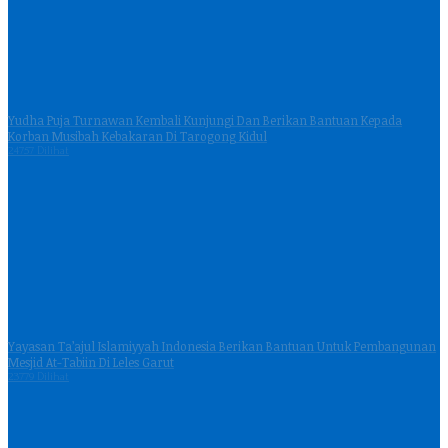
Yudha Puja Turnawan Kembali Kunjungi Dan Berikan Bantuan Kepada
Korban Musibah Kebakaran Di Tarogong Kidul
24757 Dilihat
Yayasan Ta’ajul Islamiyyah Indonesia Berikan Bantuan Untuk Pembangunan
Mesjid At-Tabiin Di Leles Garut
23779 Dilihat