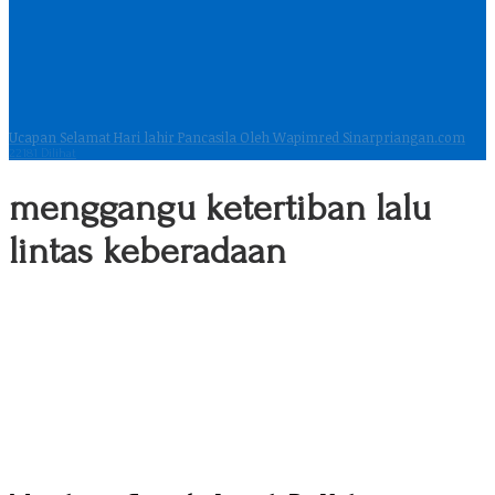
Ucapan Selamat Hari lahir Pancasila Oleh Wapimred Sinarpriangan.com
22181 Dilihat
menggangu ketertiban lalu
lintas keberadaan