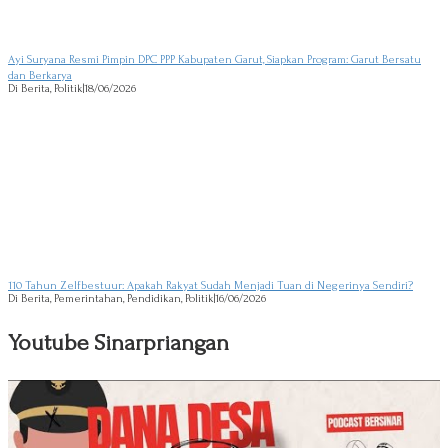
Ayi Suryana Resmi Pimpin DPC PPP Kabupaten Garut, Siapkan Program: Garut Bersatu
dan Berkarya
Di Berita, Politik
|
18/06/2026
110 Tahun Zelfbestuur: Apakah Rakyat Sudah Menjadi Tuan di Negerinya Sendiri?
Di Berita, Pemerintahan, Pendidikan, Politik
|
16/06/2026
Youtube Sinarpriangan