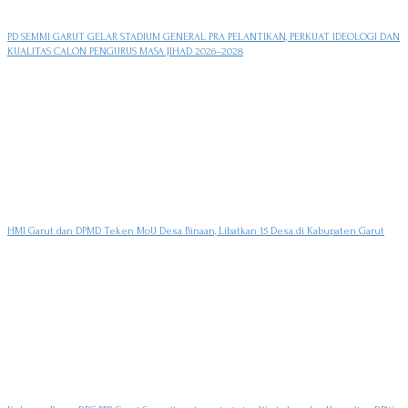
PD SEMMI GARUT GELAR STADIUM GENERAL PRA PELANTIKAN, PERKUAT IDEOLOGI DAN
KUALITAS CALON PENGURUS MASA JIHAD 2026–2028
HMI Garut dan DPMD Teken MoU Desa Binaan, Libatkan 15 Desa di Kabupaten Garut