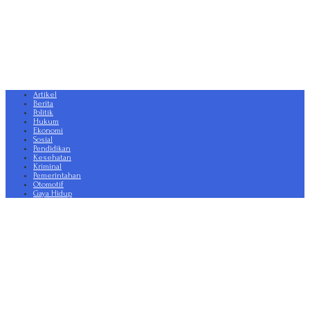
Artikel
Berita
Politik
Hukum
Ekonomi
Sosial
Pendidikan
Kesehatan
Kriminal
Pemerintahan
Otomotif
Gaya Hidup