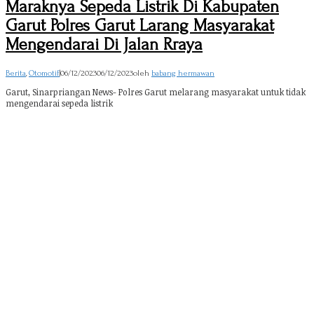
Maraknya Sepeda Listrik Di Kabupaten
Garut Polres Garut Larang Masyarakat
Mengendarai Di Jalan Rraya
Berita
,
Otomotif
|
06/12/2023
06/12/2023
oleh
babang hermawan
Garut, Sinarpriangan News- Polres Garut melarang masyarakat untuk tidak
mengendarai sepeda listrik