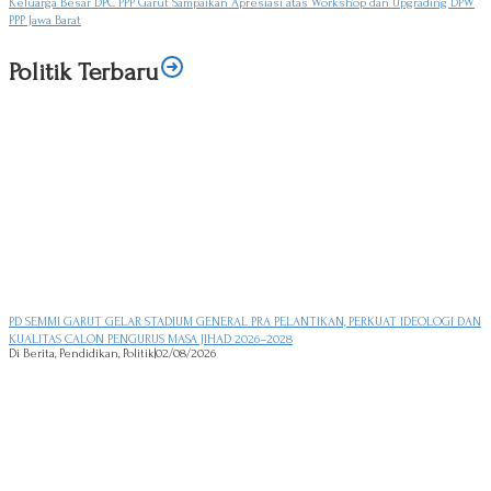
Keluarga Besar DPC PPP Garut Sampaikan Apresiasi atas Workshop dan Upgrading DPW
PPP Jawa Barat
Politik Terbaru
PD SEMMI GARUT GELAR STADIUM GENERAL PRA PELANTIKAN, PERKUAT IDEOLOGI DAN
KUALITAS CALON PENGURUS MASA JIHAD 2026–2028
Di Berita, Pendidikan, Politik
|
02/08/2026