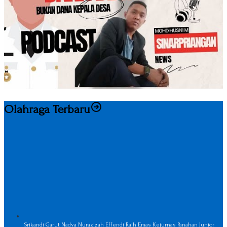
Olahraga Terbaru
Srikandi Garut Nadya Nurazizah Effendi Raih Emas Kejurnas Panahan Junior