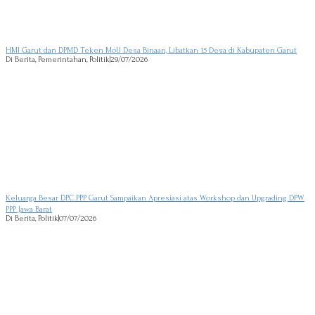
HMI Garut dan DPMD Teken MoU Desa Binaan, Libatkan 15 Desa di Kabupaten Garut
Di Berita, Pemerintahan, Politik
|
29/07/2026
Keluarga Besar DPC PPP Garut Sampaikan Apresiasi atas Workshop dan Upgrading DPW
PPP Jawa Barat
Di Berita, Politik
|
07/07/2026