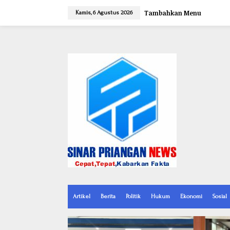
L
e
Tambahkan Menu
Kamis, 6 Agustus 2026
w
a
t
i
k
e
k
o
n
t
e
n
Artikel
Berita
Politik
Hukum
Ekonomi
Sosial