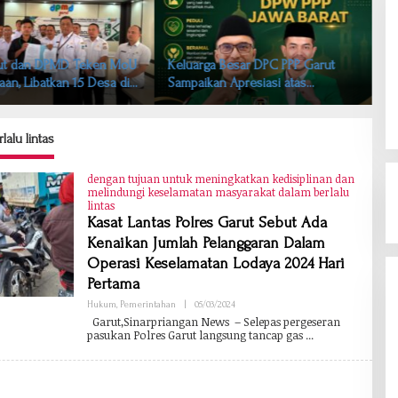
ut dan DPMD Teken MoU
Keluarga Besar DPC PPP Garut
aan, Libatkan 15 Desa di
Sampaikan Apresiasi atas
en Garut
Workshop dan Upgrading DPW
PPP Jawa Barat
lalu lintas
dengan tujuan untuk meningkatkan kedisiplinan dan
melindungi keselamatan masyarakat dalam berlalu
lintas
Kasat Lantas Polres Garut Sebut Ada
Kenaikan Jumlah Pelanggaran Dalam
Operasi Keselamatan Lodaya 2024 Hari
Pertama
Hukum
,
Pemerintahan
|
05/03/2024
O
L
Garut,Sinarpriangan News – Selepas pergeseran
E
pasukan Polres Garut langsung tancap gas
H
B
A
B
A