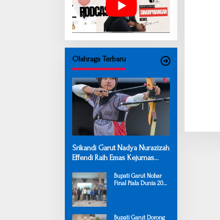
Olahraga Terbaru
Srikandi Garut Nadya Nurazizah
Effendi Raih Emas Kejurnas
Panahan Junior 2026
Bupati Garut Nobar
Final Piala Dunia 2026
Bersama Warga,
Pererat Kerukunan
melalui Olahraga
Bupati Garut Dorong