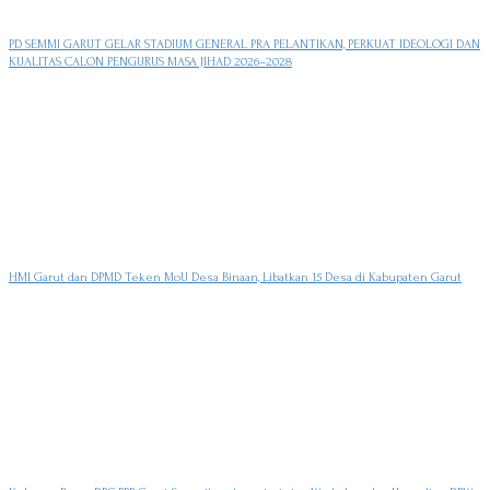
PD SEMMI GARUT GELAR STADIUM GENERAL PRA PELANTIKAN, PERKUAT IDEOLOGI DAN
KUALITAS CALON PENGURUS MASA JIHAD 2026–2028
HMI Garut dan DPMD Teken MoU Desa Binaan, Libatkan 15 Desa di Kabupaten Garut