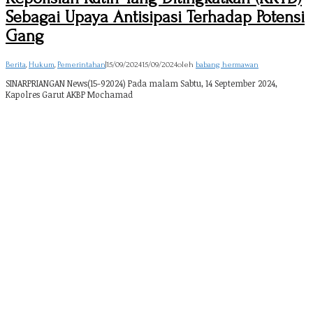
Sebagai Upaya Antisipasi Terhadap Potensi
Gang
Berita
,
Hukum
,
Pemerintahan
|
15/09/2024
15/09/2024
oleh
babang hermawan
SINARPRIANGAN News(15-92024) Pada malam Sabtu, 14 September 2024,
Kapolres Garut AKBP Mochamad