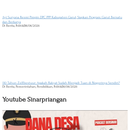
Ayi Suryana Resmi Pimpin DPC PPP Kabupaten Garut, Siapkan Program: Garut Bersatu
dan Berkarya
Di Berita, Politik
|
18/06/2026
110 Tahun Zelfbestuur: Apakah Rakyat Sudah Menjadi Tuan di Negerinya Sendiri?
Di Berita, Pemerintahan, Pendidikan, Politik
|
16/06/2026
Youtube Sinarpriangan