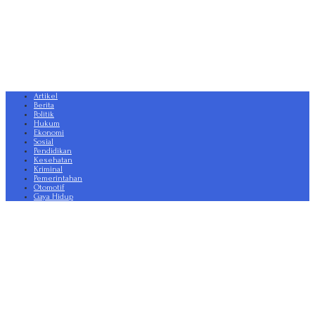
Artikel
Berita
Politik
Hukum
Ekonomi
Sosial
Pendidikan
Kesehatan
Kriminal
Pemerintahan
Otomotif
Gaya Hidup