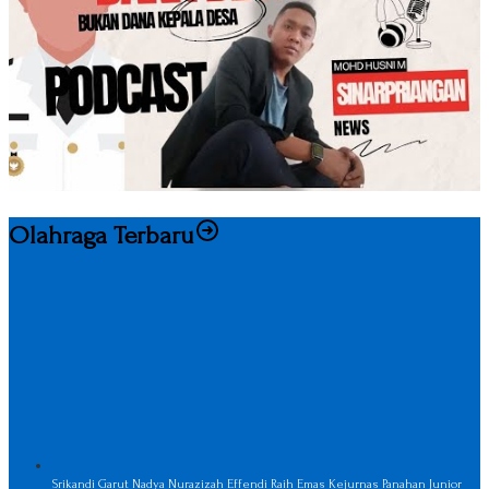
Olahraga Terbaru
Srikandi Garut Nadya Nurazizah Effendi Raih Emas Kejurnas Panahan Junior