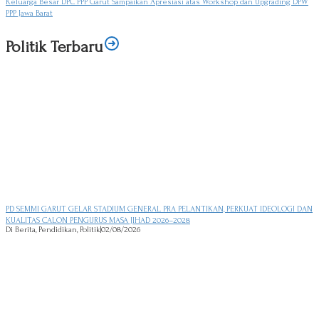
Keluarga Besar DPC PPP Garut Sampaikan Apresiasi atas Workshop dan Upgrading DPW
PPP Jawa Barat
Politik Terbaru
PD SEMMI GARUT GELAR STADIUM GENERAL PRA PELANTIKAN, PERKUAT IDEOLOGI DAN
KUALITAS CALON PENGURUS MASA JIHAD 2026–2028
Di Berita, Pendidikan, Politik
|
02/08/2026