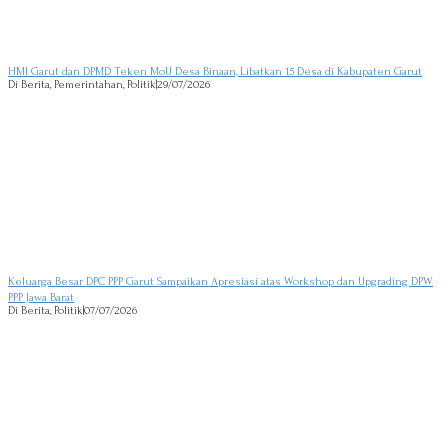
HMI Garut dan DPMD Teken MoU Desa Binaan, Libatkan 15 Desa di Kabupaten Garut
Di Berita, Pemerintahan, Politik
|
29/07/2026
Keluarga Besar DPC PPP Garut Sampaikan Apresiasi atas Workshop dan Upgrading DPW
PPP Jawa Barat
Di Berita, Politik
|
07/07/2026