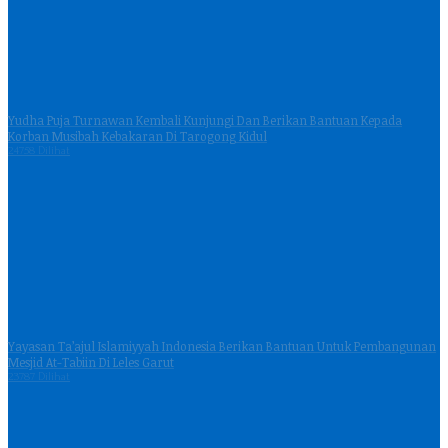
Yudha Puja Turnawan Kembali Kunjungi Dan Berikan Bantuan Kepada
Korban Musibah Kebakaran Di Tarogong Kidul
24758 Dilihat
Yayasan Ta’ajul Islamiyyah Indonesia Berikan Bantuan Untuk Pembangunan
Mesjid At-Tabiin Di Leles Garut
23787 Dilihat