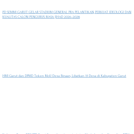
PD SEMMI GARUT GELAR STADIUM GENERAL PRA PELANTIKAN, PERKUAT IDEOLOGI DAN
KUALITAS CALON PENGURUS MASA JIHAD 2026–2028
HMI Garut dan DPMD Teken MoU Desa Binaan, Libatkan 15 Desa di Kabupaten Garut