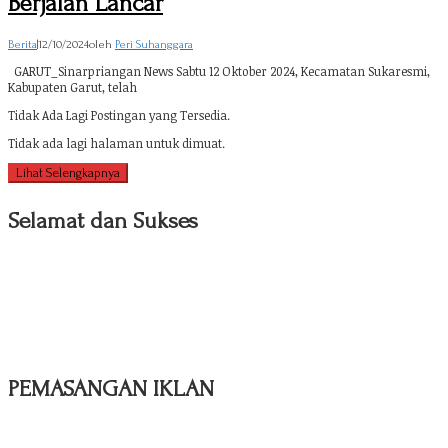
Berjalan Lancar
Berita
|
12/10/2024
oleh
Peri Suhanggara
GARUT_Sinarpriangan News Sabtu 12 Oktober 2024, Kecamatan Sukaresmi,
Kabupaten Garut, telah
Tidak Ada Lagi Postingan yang Tersedia.
Tidak ada lagi halaman untuk dimuat.
Lihat Selengkapnya
Selamat dan Sukses
PEMASANGAN IKLAN