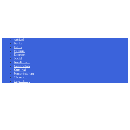
Artikel
Berita
Politik
Hukum
Ekonomi
Sosial
Pendidikan
Kesehatan
Kriminal
Pemerintahan
Otomotif
Gaya Hidup