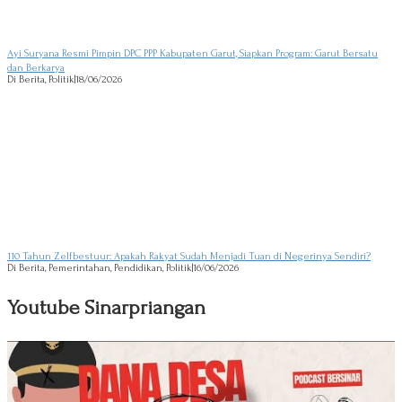
Ayi Suryana Resmi Pimpin DPC PPP Kabupaten Garut, Siapkan Program: Garut Bersatu
dan Berkarya
Di Berita, Politik
|
18/06/2026
110 Tahun Zelfbestuur: Apakah Rakyat Sudah Menjadi Tuan di Negerinya Sendiri?
Di Berita, Pemerintahan, Pendidikan, Politik
|
16/06/2026
Youtube Sinarpriangan