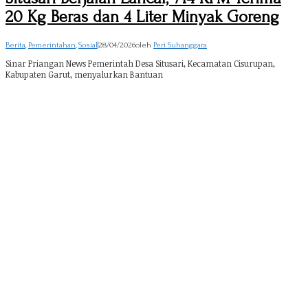
20 Kg Beras dan 4 Liter Minyak Goreng
Berita
,
Pemerintahan
,
Sosial
|
28/04/2026
oleh
Peri Suhanggara
Sinar Priangan News Pemerintah Desa Situsari, Kecamatan Cisurupan,
Kabupaten Garut, menyalurkan Bantuan