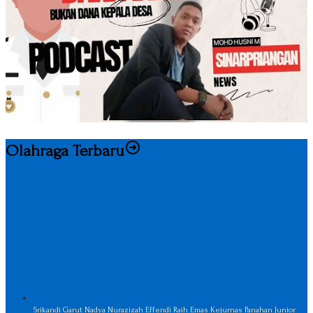
Olahraga Terbaru
Srikandi Garut Nadya Nurazizah Effendi Raih Emas Kejurnas Panahan Junior