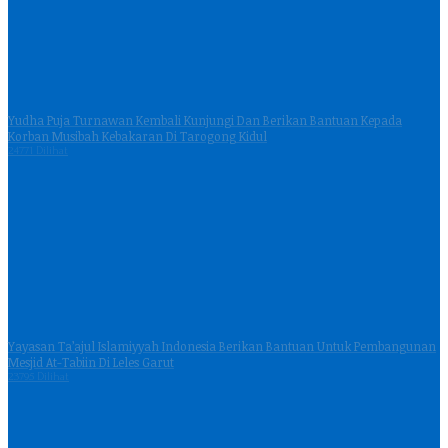
Yudha Puja Turnawan Kembali Kunjungi Dan Berikan Bantuan Kepada
Korban Musibah Kebakaran Di Tarogong Kidul
24771 Dilihat
Yayasan Ta’ajul Islamiyyah Indonesia Berikan Bantuan Untuk Pembangunan
Mesjid At-Tabiin Di Leles Garut
23795 Dilihat