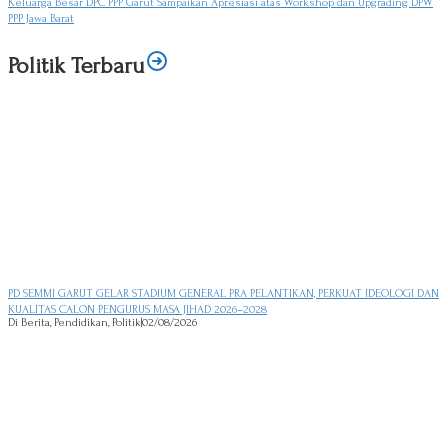
Keluarga Besar DPC PPP Garut Sampaikan Apresiasi atas Workshop dan Upgrading DPW
PPP Jawa Barat
Politik Terbaru
PD SEMMI GARUT GELAR STADIUM GENERAL PRA PELANTIKAN, PERKUAT IDEOLOGI DAN
KUALITAS CALON PENGURUS MASA JIHAD 2026–2028
Di Berita, Pendidikan, Politik
|
02/08/2026