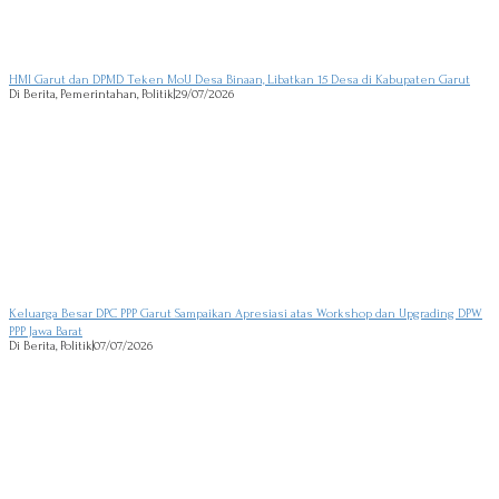
HMI Garut dan DPMD Teken MoU Desa Binaan, Libatkan 15 Desa di Kabupaten Garut
Di Berita, Pemerintahan, Politik
|
29/07/2026
Keluarga Besar DPC PPP Garut Sampaikan Apresiasi atas Workshop dan Upgrading DPW
PPP Jawa Barat
Di Berita, Politik
|
07/07/2026