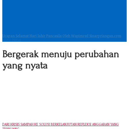
Ucapan Selamat Hari lahir Pancasila Oleh Wapimred Sinarpriangan.com
22202 Dilihat
Bergerak menuju perubahan
yang nyata
DARI KRISIS SAMPAH KE SOLUSI BERKELANJUTAN REFLEKSI ANGGARAN YANG
TERBUANG