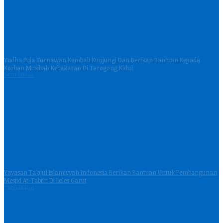
Yudha Puja Turnawan Kembali Kunjungi Dan Berikan Bantuan Kepada
Korban Musibah Kebakaran Di Tarogong Kidul
24771 Dilihat
Yayasan Ta’ajul Islamiyyah Indonesia Berikan Bantuan Untuk Pembangunan
Mesjid At-Tabiin Di Leles Garut
23795 Dilihat