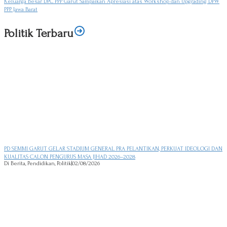
Keluarga Besar DPC PPP Garut Sampaikan Apresiasi atas Workshop dan Upgrading DPW
PPP Jawa Barat
Politik Terbaru
PD SEMMI GARUT GELAR STADIUM GENERAL PRA PELANTIKAN, PERKUAT IDEOLOGI DAN
KUALITAS CALON PENGURUS MASA JIHAD 2026–2028
Di Berita, Pendidikan, Politik
|
02/08/2026