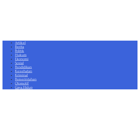
Artikel
Berita
Politik
Hukum
Ekonomi
Sosial
Pendidikan
Kesehatan
Kriminal
Pemerintahan
Otomotif
Gaya Hidup