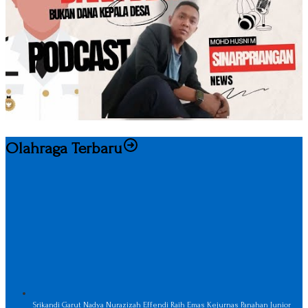
Olahraga Terbaru
Srikandi Garut Nadya Nurazizah Effendi Raih Emas Kejurnas Panahan Junior