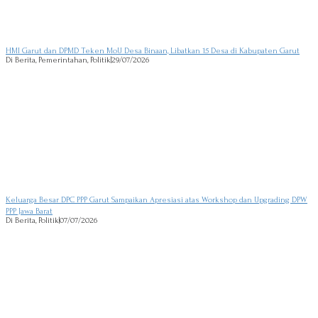
HMI Garut dan DPMD Teken MoU Desa Binaan, Libatkan 15 Desa di Kabupaten Garut
Di Berita, Pemerintahan, Politik
|
29/07/2026
Keluarga Besar DPC PPP Garut Sampaikan Apresiasi atas Workshop dan Upgrading DPW
PPP Jawa Barat
Di Berita, Politik
|
07/07/2026