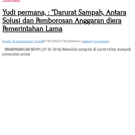
Yudi permana, : “Darurat Sampah, Antara
Solusi dan Pemborosan Anggaran diera
Pemerintahan Lama
Berita
,
Pemerintahan
,
Sosial
|
27/10/2024
27/10/2024
oleh
babang hermawan
SINARPRIANGAN NEWS (27-10-2024) Masalah sampah di Garut telah menjadi
persoalan serius