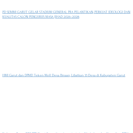
PD SEMMI GARUT GELAR STADIUM GENERAL PRA PELANTIKAN, PERKUAT IDEOLOGI DAN
KUALITAS CALON PENGURUS MASA JIHAD 2026–2028
HMI Garut dan DPMD Teken MoU Desa Binaan, Libatkan 15 Desa di Kabupaten Garut