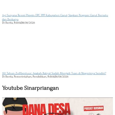
Ayi Suryana Resmi Pimpin DPC PPP Kabupaten Garut, Siapkan Program: Garut Bersatu
dan Berkarya
Di Berita, Politik
|
18/06/2026
110 Tahun Zelfbestuur: Apakah Rakyat Sudah Menjadi Tuan di Negerinya Sendiri?
Di Berita, Pemerintahan, Pendidikan, Politik
|
16/06/2026
Youtube Sinarpriangan