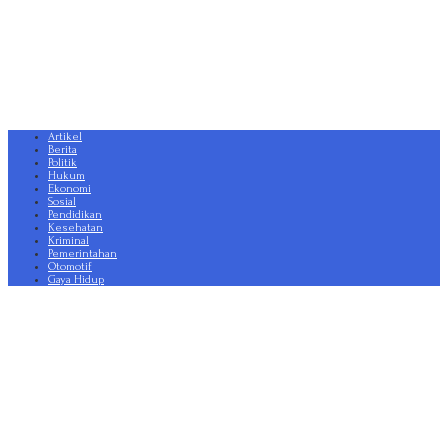
Artikel
Berita
Politik
Hukum
Ekonomi
Sosial
Pendidikan
Kesehatan
Kriminal
Pemerintahan
Otomotif
Gaya Hidup