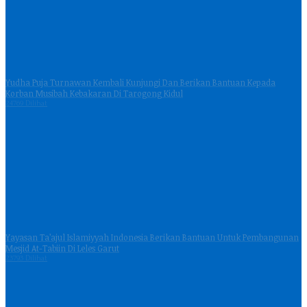
Yudha Puja Turnawan Kembali Kunjungi Dan Berikan Bantuan Kepada
Korban Musibah Kebakaran Di Tarogong Kidul
24769 Dilihat
Yayasan Ta’ajul Islamiyyah Indonesia Berikan Bantuan Untuk Pembangunan
Mesjid At-Tabiin Di Leles Garut
23793 Dilihat