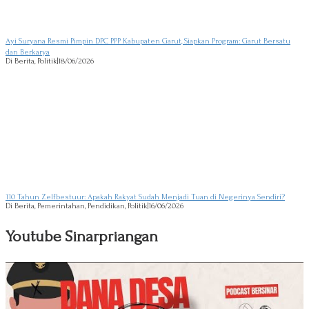
Ayi Suryana Resmi Pimpin DPC PPP Kabupaten Garut, Siapkan Program: Garut Bersatu
dan Berkarya
Di Berita, Politik
|
18/06/2026
110 Tahun Zelfbestuur: Apakah Rakyat Sudah Menjadi Tuan di Negerinya Sendiri?
Di Berita, Pemerintahan, Pendidikan, Politik
|
16/06/2026
Youtube Sinarpriangan