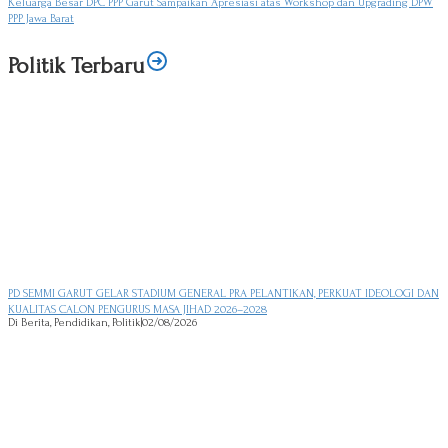
Keluarga Besar DPC PPP Garut Sampaikan Apresiasi atas Workshop dan Upgrading DPW
PPP Jawa Barat
Politik Terbaru
PD SEMMI GARUT GELAR STADIUM GENERAL PRA PELANTIKAN, PERKUAT IDEOLOGI DAN
KUALITAS CALON PENGURUS MASA JIHAD 2026–2028
Di Berita, Pendidikan, Politik
|
02/08/2026