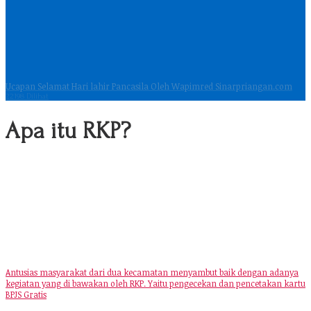
Ucapan Selamat Hari lahir Pancasila Oleh Wapimred Sinarpriangan.com
22198 Dilihat
Apa itu RKP?
Antusias masyarakat dari dua kecamatan menyambut baik dengan adanya
kegiatan yang di bawakan oleh RKP. Yaitu pengecekan dan pencetakan kartu
BPJS Gratis