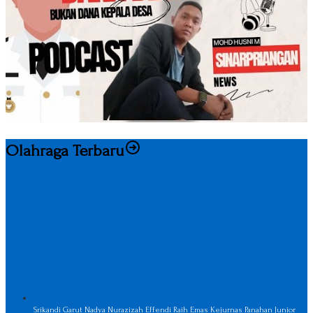
Olahraga Terbaru
Srikandi Garut Nadya Nurazizah Effendi Raih Emas Kejurnas Panahan Junior