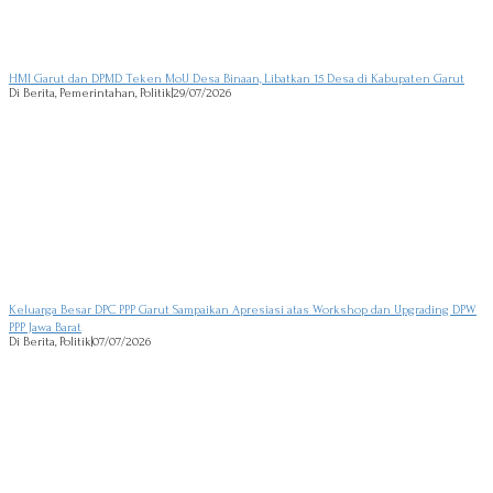
HMI Garut dan DPMD Teken MoU Desa Binaan, Libatkan 15 Desa di Kabupaten Garut
Di Berita, Pemerintahan, Politik
|
29/07/2026
Keluarga Besar DPC PPP Garut Sampaikan Apresiasi atas Workshop dan Upgrading DPW
PPP Jawa Barat
Di Berita, Politik
|
07/07/2026