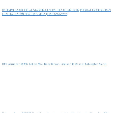
PD SEMMI GARUT GELAR STADIUM GENERAL PRA PELANTIKAN, PERKUAT IDEOLOGI DAN
KUALITAS CALON PENGURUS MASA JIHAD 2026–2028
HMI Garut dan DPMD Teken MoU Desa Binaan, Libatkan 15 Desa di Kabupaten Garut