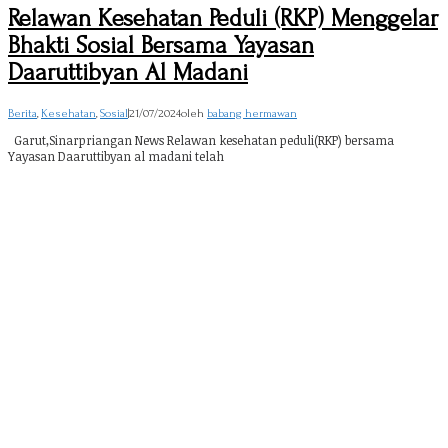
Relawan Kesehatan Peduli (RKP) Menggelar
Bhakti Sosial Bersama Yayasan
Daaruttibyan Al Madani
Berita
,
Kesehatan
,
Sosial
|
21/07/2024
oleh
babang hermawan
Garut,Sinarpriangan News Relawan kesehatan peduli(RKP) bersama
Yayasan Daaruttibyan al madani telah