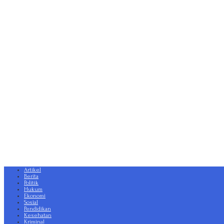
Artikel
Berita
Politik
Hukum
Ekonomi
Sosial
Pendidikan
Kesehatan
Kriminal