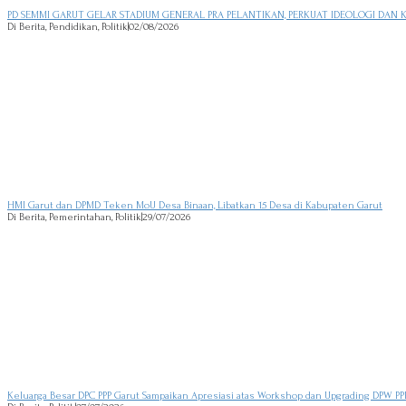
PD SEMMI GARUT GELAR STADIUM GENERAL PRA PELANTIKAN, PERKUAT IDEOLOGI DAN 
Di Berita, Pendidikan, Politik
|
02/08/2026
HMI Garut dan DPMD Teken MoU Desa Binaan, Libatkan 15 Desa di Kabupaten Garut
Di Berita, Pemerintahan, Politik
|
29/07/2026
Keluarga Besar DPC PPP Garut Sampaikan Apresiasi atas Workshop dan Upgrading DPW PPP