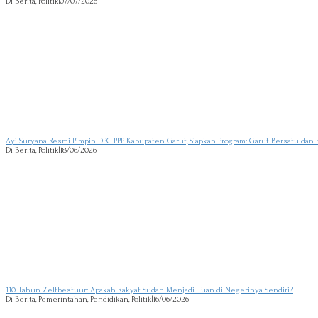
Di Berita, Politik
|
07/07/2026
Ayi Suryana Resmi Pimpin DPC PPP Kabupaten Garut, Siapkan Program: Garut Bersatu dan 
Di Berita, Politik
|
18/06/2026
110 Tahun Zelfbestuur: Apakah Rakyat Sudah Menjadi Tuan di Negerinya Sendiri?
Di Berita, Pemerintahan, Pendidikan, Politik
|
16/06/2026