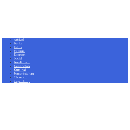
Artikel
Berita
Politik
Hukum
Ekonomi
Sosial
Pendidikan
Kesehatan
Kriminal
Pemerintahan
Otomotif
Gaya Hidup