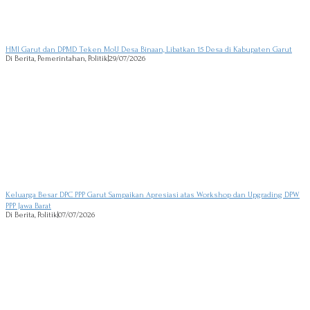
HMI Garut dan DPMD Teken MoU Desa Binaan, Libatkan 15 Desa di Kabupaten Garut
Di Berita, Pemerintahan, Politik
|
29/07/2026
Keluarga Besar DPC PPP Garut Sampaikan Apresiasi atas Workshop dan Upgrading DPW
PPP Jawa Barat
Di Berita, Politik
|
07/07/2026