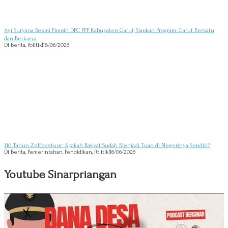
Ayi Suryana Resmi Pimpin DPC PPP Kabupaten Garut, Siapkan Program: Garut Bersatu
dan Berkarya
Di Berita, Politik
|
18/06/2026
110 Tahun Zelfbestuur: Apakah Rakyat Sudah Menjadi Tuan di Negerinya Sendiri?
Di Berita, Pemerintahan, Pendidikan, Politik
|
16/06/2026
Youtube Sinarpriangan