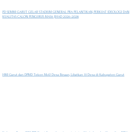
PD SEMMI GARUT GELAR STADIUM GENERAL PRA PELANTIKAN, PERKUAT IDEOLOGI DAN
KUALITAS CALON PENGURUS MASA JIHAD 2026–2028
HMI Garut dan DPMD Teken MoU Desa Binaan, Libatkan 15 Desa di Kabupaten Garut