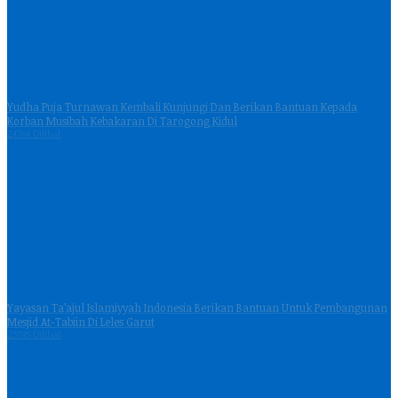
Yudha Puja Turnawan Kembali Kunjungi Dan Berikan Bantuan Kepada
Korban Musibah Kebakaran Di Tarogong Kidul
24764 Dilihat
Yayasan Ta’ajul Islamiyyah Indonesia Berikan Bantuan Untuk Pembangunan
Mesjid At-Tabiin Di Leles Garut
23793 Dilihat