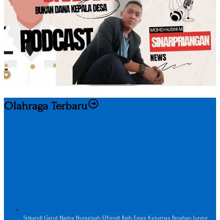
Olahraga Terbaru
Srikandi Garut Nadya Nurazizah Effendi Raih Emas Kejurnas Panahan Junior