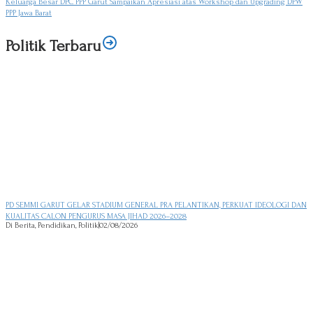
Keluarga Besar DPC PPP Garut Sampaikan Apresiasi atas Workshop dan Upgrading DPW
PPP Jawa Barat
Politik Terbaru
PD SEMMI GARUT GELAR STADIUM GENERAL PRA PELANTIKAN, PERKUAT IDEOLOGI DAN
KUALITAS CALON PENGURUS MASA JIHAD 2026–2028
Di Berita, Pendidikan, Politik
|
02/08/2026