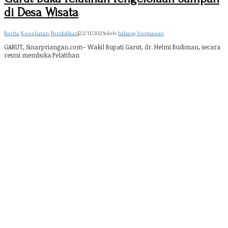
di Desa Wisata
Berita
,
Kesehatan
,
Pendidikan
|
22/11/2023
oleh
babang hermawan
GARUT, Sinarpriangan.com– Wakil Bupati Garut, dr. Helmi Budiman, secara
resmi membuka Pelatihan