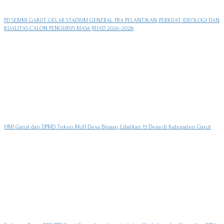
PD SEMMI GARUT GELAR STADIUM GENERAL PRA PELANTIKAN, PERKUAT IDEOLOGI DAN
KUALITAS CALON PENGURUS MASA JIHAD 2026–2028
HMI Garut dan DPMD Teken MoU Desa Binaan, Libatkan 15 Desa di Kabupaten Garut