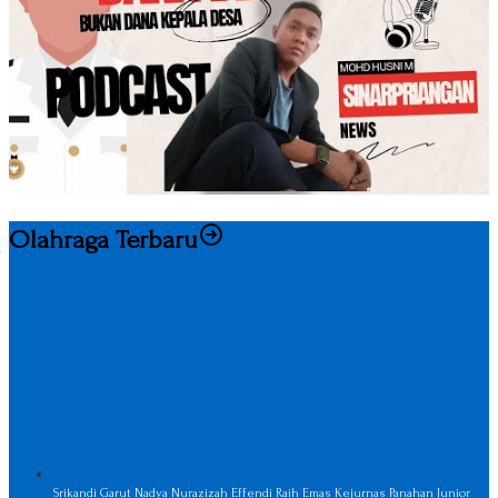
Olahraga Terbaru
Srikandi Garut Nadya Nurazizah Effendi Raih Emas Kejurnas Panahan Junior