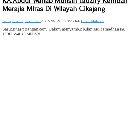
KA.Abdul Wahab Muhsin Tauziry Kembali
Merajia Miras Di Wilayah Cikajang
Berita
,
Hukum
,
Pendidikan
|
23/02/2025
24/02/2025
oleh
Husni Mubarok
Garut.sinar priangan.com Dalam menyambut bulan suci ramadhan KA.
ABDUL WAHAB MUHSIN