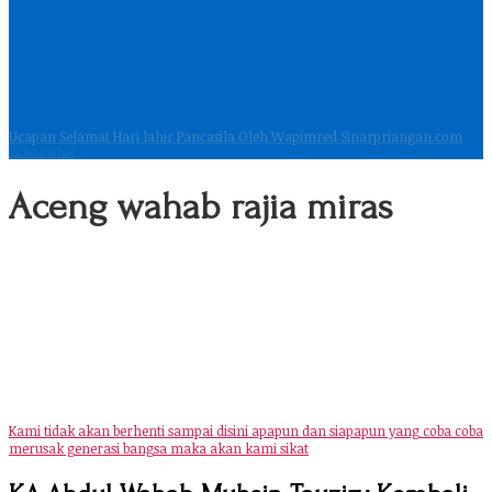
Ucapan Selamat Hari lahir Pancasila Oleh Wapimred Sinarpriangan.com
22191 Dilihat
Aceng wahab rajia miras
Kami tidak akan berhenti sampai disini apapun dan siapapun yang coba coba
merusak generasi bangsa maka akan kami sikat