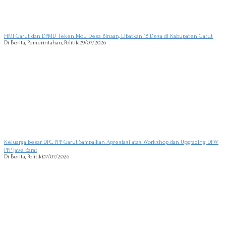
HMI Garut dan DPMD Teken MoU Desa Binaan, Libatkan 15 Desa di Kabupaten Garut
Di Berita, Pemerintahan, Politik
|
29/07/2026
Keluarga Besar DPC PPP Garut Sampaikan Apresiasi atas Workshop dan Upgrading DPW
PPP Jawa Barat
Di Berita, Politik
|
07/07/2026