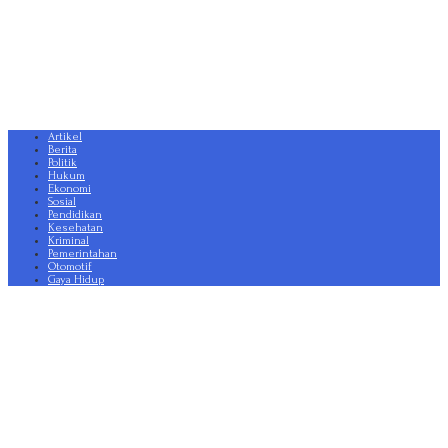
Artikel
Berita
Politik
Hukum
Ekonomi
Sosial
Pendidikan
Kesehatan
Kriminal
Pemerintahan
Otomotif
Gaya Hidup