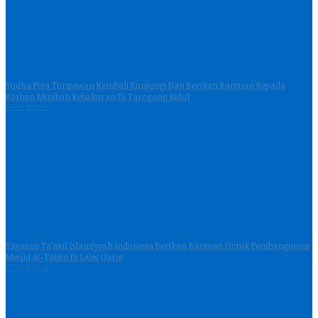
Yudha Puja Turnawan Kembali Kunjungi Dan Berikan Bantuan Kepada
Korban Musibah Kebakaran Di Tarogong Kidul
24764 Dilihat
Yayasan Ta’ajul Islamiyyah Indonesia Berikan Bantuan Untuk Pembangunan
Mesjid At-Tabiin Di Leles Garut
23793 Dilihat