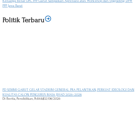
Keluarga Besar DPC PPP Garut Sampaikan Apresiasi atas Workshop dan Upgrading DPW
PPP Jawa Barat
Politik Terbaru
PD SEMMI GARUT GELAR STADIUM GENERAL PRA PELANTIKAN, PERKUAT IDEOLOGI DAN
KUALITAS CALON PENGURUS MASA JIHAD 2026–2028
Di Berita, Pendidikan, Politik
|
02/08/2026