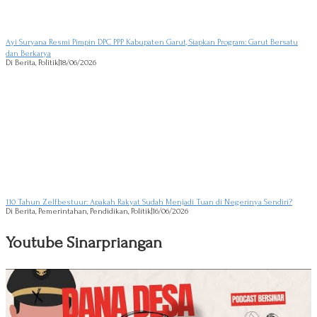
Ayi Suryana Resmi Pimpin DPC PPP Kabupaten Garut, Siapkan Program: Garut Bersatu
dan Berkarya
Di Berita, Politik
|
18/06/2026
110 Tahun Zelfbestuur: Apakah Rakyat Sudah Menjadi Tuan di Negerinya Sendiri?
Di Berita, Pemerintahan, Pendidikan, Politik
|
16/06/2026
Youtube Sinarpriangan