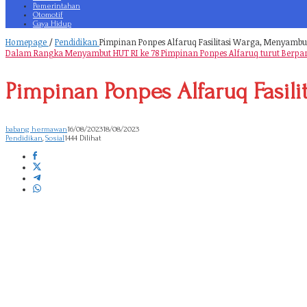
Pemerintahan
Otomotif
Gaya Hidup
Homepage
/
Pendidikan
Pimpinan Ponpes Alfaruq Fasilitasi Warga, Menyambut
Dalam Rangka Menyambut HUT RI ke 78 Pimpinan Ponpes Alfaruq turut Berpart
Pimpinan Ponpes Alfaruq Fasil
babang hermawan
16/08/2023
18/08/2023
Pendidikan
,
Sosial
1444 Dilihat