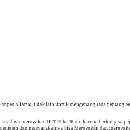
 Ponpes Alfaruq, tidak lain untuk mengenang Jasa pejuang 
ita bisa merayakan HUT RI ke 78 ini, karena berkat jasa pej
ri penjajah dan masyarakatnya bisa Merasakan dan merayak