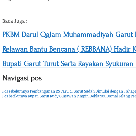
Baca Juga :
PKBM Darul Qalam Muhammadiyah Garut M
Relawan Bantu Bencana ( REBBANA) Hadir Ke
Bupati Garut Turut Serta Rayakan Syukuran
Navigasi pos
Pos sebelumnya
Pembangunan RS Paru di Garut Sudah Dimulai dengan Tah
Pos berikutnya
Bupati Garut Rudy Gunawan Pimpin Deklarasi Damai Jelang Pe