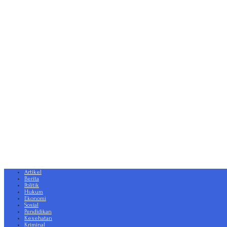
Artikel
Berita
Politik
Hukum
Ekonomi
Sosial
Pendidikan
Kesehatan
Kriminal