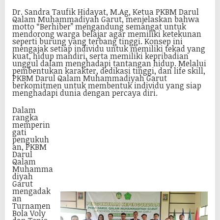
Dr. Sandra Taufik Hidayat, M.Ag, Ketua PKBM Darul
Qalam Muhammadiyah Garut, menjelaskan bahwa
motto “Berhiber” mengandung semangat untuk
mendorong warga belajar agar memiliki ketekunan
seperti burung yang terbang tinggi. Konsep ini
mengajak setiap individu untuk memiliki tekad yang
kuat, hidup mandiri, serta memiliki kepribadian
unggul dalam menghadapi tantangan hidup. Melalui
pembentukan karakter, dedikasi tinggi, dan life skill,
PKBM Darul Qalam Muhammadiyah Garut
berkomitmen untuk membentuk individu yang siap
menghadapi dunia dengan percaya diri.
Dalam
rangka
memperin
gati
pengukuh
an, PKBM
Darul
Qalam
Muhamma
diyah
Garut
mengadak
an
Turnamen
Bola Voly