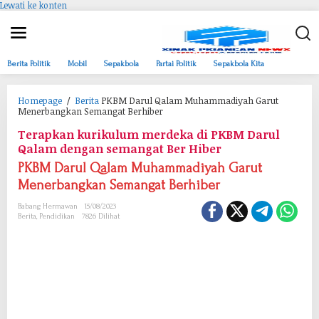
Lewati ke konten
Berita Politik
Mobil
Sepakbola
Partai Politik
Sepakbola Kita
Homepage
/
Berita
PKBM Darul Qalam Muhammadiyah Garut
Menerbangkan Semangat Berhiber
Terapkan kurikulum merdeka di PKBM Darul
Qalam dengan semangat Ber Hiber
PKBM Darul Qalam Muhammadiyah Garut
Menerbangkan Semangat Berhiber
Babang Hermawan
15/08/2023
Berita
,
Pendidikan
7826 Dilihat