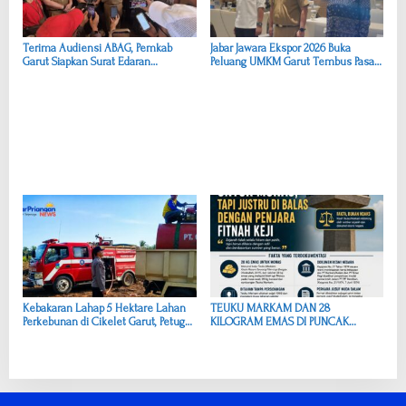
Terima Audiensi ABAG, Pemkab
Jabar Jawara Ekspor 2026 Buka
Garut Siapkan Surat Edaran
Peluang UMKM Garut Tembus Pasar
Pencegahan Narkoba dan Perketat
Internasional
Pengawasan
Kebakaran Lahap 5 Hektare Lahan
TEUKU MARKAM DAN 28
Perkebunan di Cikelet Garut, Petugas
KILOGRAM EMAS DI PUNCAK
Gabungan Bergerak Padamkan Api
MONAS, KISAH PENGUSAHA ACEH
DI TENGAH PERGULATAN POLITIK