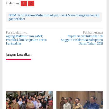
Halaman:
1
2
PKBM Darul Qalam Muhammadiyah Garut Menerbangkan Seman
gat Berhiber
N
Pos sebelumnya
Pos berikutnya
Agung Makmur Tani (AMT)
Bupati Garut Kukuhkan 35
a
Produksi dan Penjualan Beras
Anggota Paskibraka Kabupaten
Berkualitas
Garut Tahun 2023
v
i
Jangan Lewatkan
g
a
s
i
p
o
s