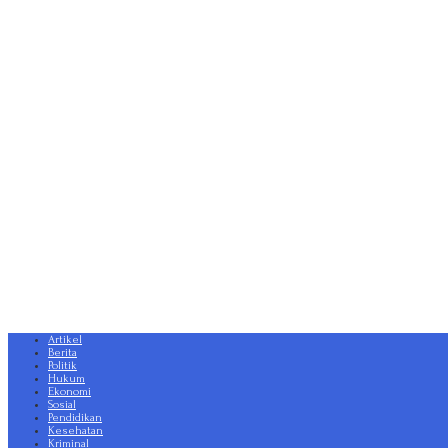
Artikel
Berita
Politik
Hukum
Ekonomi
Sosial
Pendidikan
Kesehatan
Kriminal