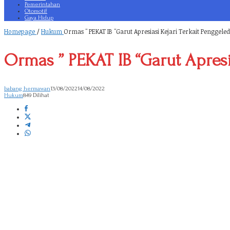
Pemerintahan
Otomotif
Gaya Hidup
Homepage
/
Hukum
Ormas " PEKAT IB "Garut Apresiasi Kejari Terkait Penggel
Ormas ” PEKAT IB “Garut Apresi
babang hermawan
13/08/2022
14/08/2022
Hukum
849 Dilihat