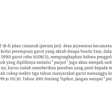
T IB di jalan cimanuk (perum jati) desa jayawaras kecamata
 kritis perempuan garut yang akrab disapa bunda Yani, da
n DPRD garut rabu 10/08/22, mengungkapkan bahwa penggelad
k yang dipilihnya melalui ” parpol ” juga akan menjadi no
ut ini, harus sudah memberikan jawaban yang pasti kepada ma
dah cukup waktu tiga tahun masyarakat garut menunggu kat
 jo UU.20. Tahun 2001 tentang Tipikor, jangan sampai ” p