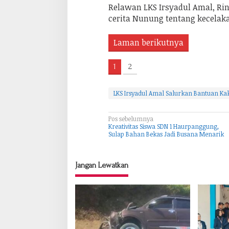
Relawan LKS Irsyadul Amal, R
cerita Nunung tentang kecelaka
Laman berikutnya
1
2
LKS Irsyadul Amal Salurkan Bantuan Kaki
Pos sebelumnya
N
Kreativitas Siswa SDN 1 Haurpanggung,
a
Sulap Bahan Bekas Jadi Busana Menarik
v
i
Jangan Lewatkan
g
a
s
i