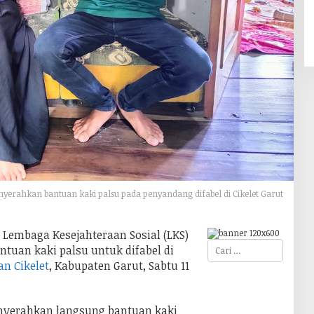
nyerahkan bantuan kaki palsu pada penyandang difabel di Cikelet Garut
 Lembaga Kesejahteraan Sosial (LKS)
C
tuan kaki palsu untuk difabel di
a
n Cikelet
, Kabupaten Garut, Sabtu 11
r
i
u
n
t
nyerahkan langsung bantuan kaki