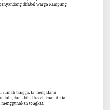
u
 penyandang difabel warga Kampung
k
:
u rumah tangga. Ia mengalami
n lalu, dan akibat kecelakaan itu Ia
ih menggunakan tongkat.