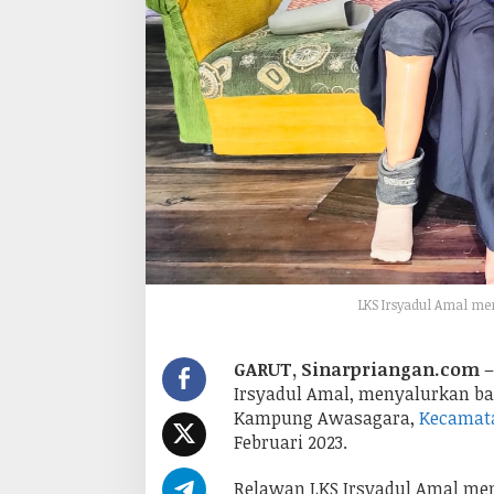
a
k
i
P
a
l
s
u
u
n
t
u
k
D
i
f
a
b
LKS Irsyadul Amal me
e
l
GARUT, Sinarpriangan.com
–
Irsyadul Amal, menyalurkan ban
Kampung Awasagara,
Kecamata
Februari 2023.
Relawan LKS Irsyadul Amal me