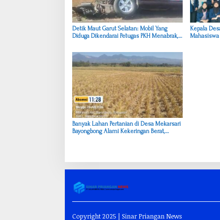
p
o
s
Detik Maut Garut Selatan: Mobil Yang
Kepala Desa
Diduga Dikendarai Petugas PKH Menabrak,
Mahasiswa 
Pengendara Motor Tewas, Istri-Anak Luka-
Pengabdian
luka
Banyak Lahan Pertanian di Desa Mekarsari
Bayongbong Alami Kekeringan Berat,
Pemkab Harus Segera Bertindak
Copyright 2025 | Sinar Priangan News