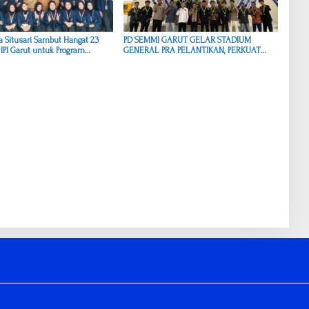
 Situsari Sambut Hangat 23
PD SEMMI GARUT GELAR STADIUM
IPI Garut untuk Program
GENERAL PRA PELANTIKAN, PERKUAT
 Masyarakat
IDEOLOGI DAN KUALITAS CALON
PENGURUS MASA JIHAD 2026–2028