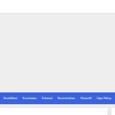
Pendidikan
Kesehatan
Kriminal
Pemerintahan
Otomotif
Gaya Hidup