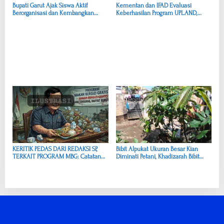
Bupati Garut Ajak Siswa Aktif
Kementan dan IFAD Evaluasi
Berorganisasi dan Kembangkan
Keberhasilan Program UPLAND,
Potensi Diri
Garut Jadi Percontohan
Pengembangan Kentang
KERITIK PEDAS DARI REDAKSI SP,
Bibit Alpukat Ukuran Besar Kian
TERKAIT PROGRAM MBG: Catatan
Diminati Petani, Khadizarah Bibit
Kritis untuk Presiden RI, Bapak
Tawarkan Sejumlah Keunggulan
Prabowo Subianto