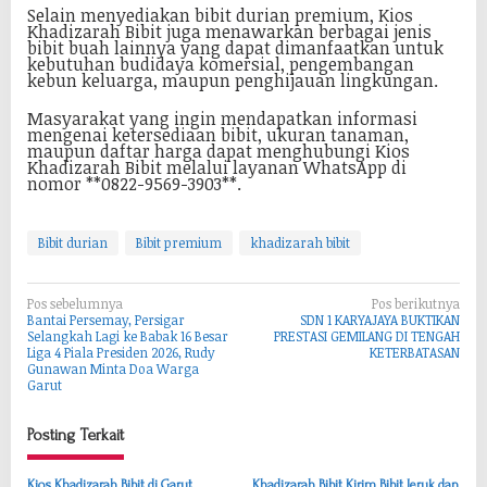
Selain menyediakan bibit durian premium, Kios
Khadizarah Bibit juga menawarkan berbagai jenis
bibit buah lainnya yang dapat dimanfaatkan untuk
kebutuhan budidaya komersial, pengembangan
kebun keluarga, maupun penghijauan lingkungan.
Masyarakat yang ingin mendapatkan informasi
mengenai ketersediaan bibit, ukuran tanaman,
maupun daftar harga dapat menghubungi Kios
Khadizarah Bibit melalui layanan WhatsApp di
nomor **0822-9569-3903**.
Bibit durian
Bibit premium
khadizarah bibit
N
Pos sebelumnya
Pos berikutnya
Bantai Persemay, Persigar
SDN 1 KARYAJAYA BUKTIKAN
a
Selangkah Lagi ke Babak 16 Besar
PRESTASI GEMILANG DI TENGAH
Liga 4 Piala Presiden 2026, Rudy
KETERBATASAN
v
Gunawan Minta Doa Warga
Garut
i
g
Posting Terkait
a
s
Kios Khadizarah Bibit di Garut
Khadizarah Bibit Kirim Bibit Jeruk dan