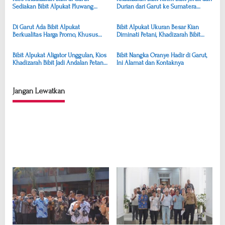
Sediakan Bibit Alpukat Pluwang
Durian dari Garut ke Sumatera
i
Unggul untuk Petani dan Pekebun
Selatan dengan Mudah
p
Di Garut Ada Bibit Alpukat
Bibit Alpukat Ukuran Besar Kian
o
Berkualitas Harga Promo, Khusus
Diminati Petani, Khadizarah Bibit
Musim Kemarau
Tawarkan Sejumlah Keunggulan
s
Bibit Alpukat Aligator Unggulan, Kios
Bibit Nangka Oranye Hadir di Garut,
Khadizarah Bibit Jadi Andalan Petani
Ini Alamat dan Kontaknya
Garut
Jangan Lewatkan