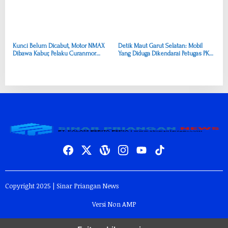
Kunci Belum Dicabut, Motor NMAX
Detik Maut Garut Selatan: Mobil
Dibawa Kabur, Pelaku Curanmor
Yang Diduga Dikendarai Petugas PKH
Akhirnya Tertangkap
Menabrak, Pengendara Motor Tewas,
Istri-Anak Luka-luka
Copyright 2025 | Sinar Priangan News
Versi Non AMP