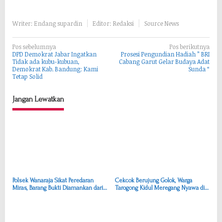
Writer: Endang supardin
Editor: Redaksi
Source News
N
Pos sebelumnya
Pos berikutnya
DPD Demokrat Jabar Ingatkan
Prosesi Pengundian Hadiah ” BRI
a
Tidak ada kubu-kubuan,
Cabang Garut Gelar Budaya Adat
Demokrat Kab. Bandung: Kami
Sunda “
v
Tetap Solid
i
g
Jangan Lewatkan
a
s
i
p
o
s
Polsek Wanaraja Sikat Peredaran
Cekcok Berujung Golok, Warga
Miras, Barang Bukti Diamankan dari
Tarogong Kidul Meregang Nyawa di
Dua Lokasi
Banyuresmi