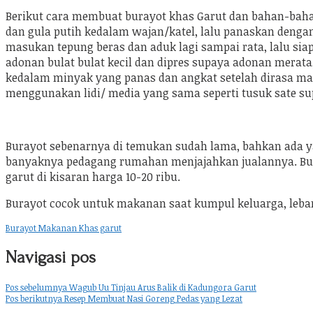
Berikut cara membuat burayot khas Garut dan bahan-baha
dan gula putih kedalam wajan/katel, lalu panaskan denga
masukan tepung beras dan aduk lagi sampai rata, lalu s
adonan bulat bulat kecil dan dipres supaya adonan merat
kedalam minyak yang panas dan angkat setelah dirasa ma
menggunakan lidi/ media yang sama seperti tusuk sate sup
Burayot sebenarnya di temukan sudah lama, bahkan ada ya
banyaknya pedagang rumahan menjajahkan jualannya. Buray
garut di kisaran harga 10-20 ribu.
Burayot cocok untuk makanan saat kumpul keluarga, lebara
Burayot Makanan Khas garut
Navigasi pos
Pos sebelumnya
Wagub Uu Tinjau Arus Balik di Kadungora Garut
Pos berikutnya
Resep Membuat Nasi Goreng Pedas yang Lezat