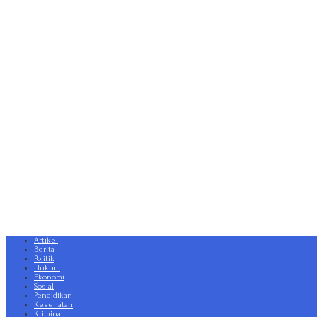
Artikel
Berita
Politik
Hukum
Ekonomi
Sosial
Pendidikan
Kesehatan
Kriminal