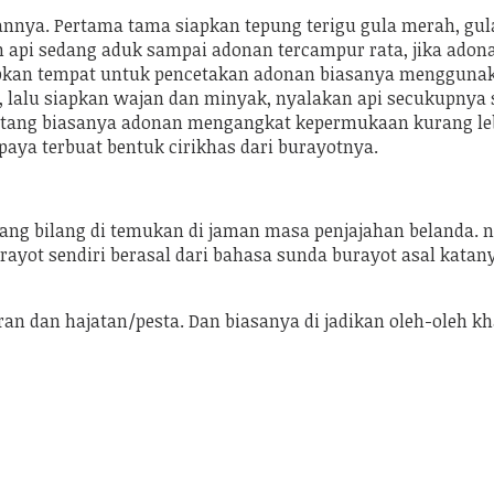
nnya. Pertama tama siapkan tepung terigu gula merah, gu
n api sedang aduk sampai adonan tercampur rata, jika ado
iapkan tempat untuk pencetakan adonan biasanya menggunak
a, lalu siapkan wajan dan minyak, nyalakan api secukupnya
tang biasanya adonan mengangkat kepermukaan kurang lebih
aya terbuat bentuk cirikhas dari burayotnya.
ng bilang di temukan di jaman masa penjajahan belanda. n
ot sendiri berasal dari bahasa sunda burayot asal katanya
n dan hajatan/pesta. Dan biasanya di jadikan oleh-oleh kha