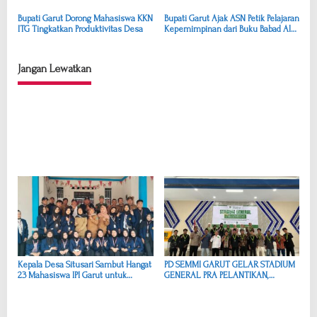
o
Kabupaten Garut
Minta Evaluasi dan Kepastian
Hukum
s
Bupati Garut Dorong Mahasiswa KKN
Bupati Garut Ajak ASN Petik Pelajaran
ITG Tingkatkan Produktivitas Desa
Kepemimpinan dari Buku Babad Alas
Karya Bima Arya
Jangan Lewatkan
Kepala Desa Situsari Sambut Hangat
PD SEMMI GARUT GELAR STADIUM
23 Mahasiswa IPI Garut untuk
GENERAL PRA PELANTIKAN,
Program Pengabdian Masyarakat
PERKUAT IDEOLOGI DAN KUALITAS
CALON PENGURUS MASA JIHAD
2026–2028