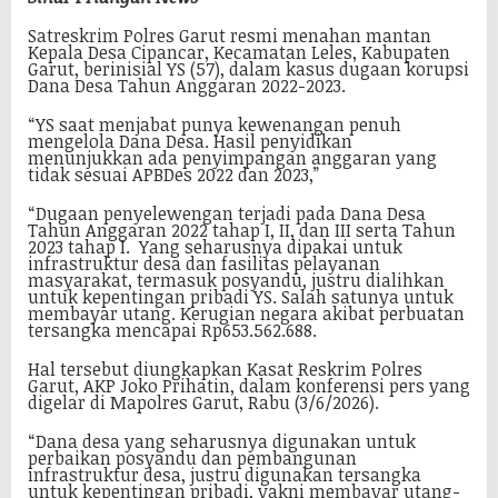
Satreskrim Polres Garut resmi menahan mantan
Kepala Desa Cipancar, Kecamatan Leles, Kabupaten
Garut, berinisial YS (57), dalam kasus dugaan korupsi
Dana Desa Tahun Anggaran 2022-2023.
“YS saat menjabat punya kewenangan penuh
mengelola Dana Desa. Hasil penyidikan
menunjukkan ada penyimpangan anggaran yang
tidak sesuai APBDes 2022 dan 2023,”
“Dugaan penyelewengan terjadi pada Dana Desa
Tahun Anggaran 2022 tahap I, II, dan III serta Tahun
2023 tahap I. Yang seharusnya dipakai untuk
infrastruktur desa dan fasilitas pelayanan
masyarakat, termasuk posyandu, justru dialihkan
untuk kepentingan pribadi YS. Salah satunya untuk
membayar utang. Kerugian negara akibat perbuatan
tersangka mencapai Rp653.562.688.
Hal tersebut diungkapkan Kasat Reskrim Polres
Garut, AKP Joko Prihatin, dalam konferensi pers yang
digelar di Mapolres Garut, Rabu (3/6/2026).
“Dana desa yang seharusnya digunakan untuk
perbaikan posyandu dan pembangunan
infrastruktur desa, justru digunakan tersangka
untuk kepentingan pribadi, yakni membayar utang-