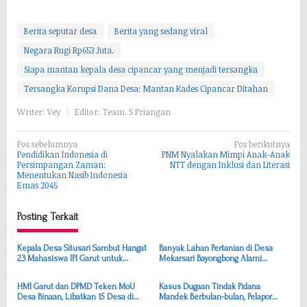
Berita seputar desa
Berita yang sedang viral
Negara Rugi Rp653 Juta.
Siapa mantan kepala desa cipancar yang menjadi tersangka
Tersangka Korupsi Dana Desa: Mantan Kades Cipancar Ditahan
Writer: Vey
Editor: Team. S Priangan
N
Pos sebelumnya
Pos berikutnya
Pendidikan Indonesia di
PNM Nyalakan Mimpi Anak-Anak
a
Persimpangan Zaman:
NTT dengan Inklusi dan Literasi
Menentukan Nasib Indonesia
v
Emas 2045
i
g
Posting Terkait
a
Kepala Desa Situsari Sambut Hangat
Banyak Lahan Pertanian di Desa
s
23 Mahasiswa IPI Garut untuk
Mekarsari Bayongbong Alami
Program Pengabdian Masyarakat
Kekeringan Berat, Pemkab Harus
i
Segera Bertindak
HMI Garut dan DPMD Teken MoU
Kasus Dugaan Tindak Pidana
p
Desa Binaan, Libatkan 15 Desa di
Mandek Berbulan-bulan, Pelapor