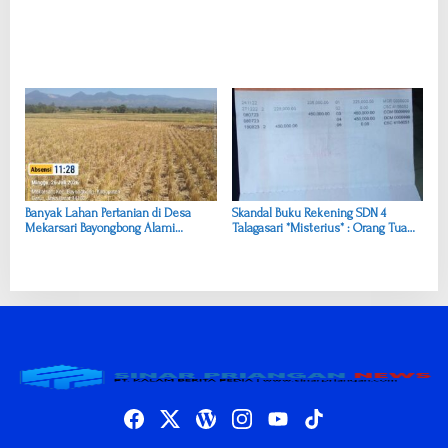
Banyak Lahan Pertanian di Desa
Skandal Buku Rekening SDN 4
Mekarsari Bayongbong Alami
Talagasari *Misterius* : Orang Tua
Kekeringan Berat, Pemkab Harus
Kaget Dana Beberapa Kali Pencairan
Segera Bertindak
Tak Pernah Diterima, Gelombang
Kekecewaan Membanjiri Medsos