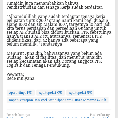
Junaidin juga menambahkan bahwa
Pendistrbusian dan tenaga Kerja sudah terdaftar.
“Alhamdulillah yang sudah terdaptar tenaga kerja
pelipatan untuk 2007 orang nanti kami bagi dua,sip
siang 1000 dan sip Malam 1007, targetnya 10 hari jadi
kita terus persiapan dan persediaan Gudang untuk
setiap APK sudah bisa didistribuskan. PPK sebetulnya
hanya transit APK itu aturannya, sementara PPK
diidentifikasi dari 42 hanya ada beberapa yang
belum memiliki “Tandasnya
Menurut Junaidin, bahwasanya yang belum ada
Gudang, akan di fasilitasi dan menurut junaidin
setiap Kecamatan akan ada 2 orang anggota PPK
Logistik dan Tenaga Pendukung.
Pewarta:
Dede mulyana
Apa artinya PPK
Apa tupoksi KPU
Apa tupoksi PPK
Rapat Persiapan Dan Apel Sortir Lipat Kartu Suara Bersama 42 PPk
N
Pos sebelumnya
Pos berikutnya