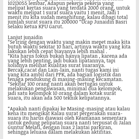
10213055 lembar, Adapun pekerja pekerja yang
melipat kertas suara yang terdata 2000 orang, untuk
waktu melipat 1 surat suara yaitu 1 menit, Jadi 1
menit itu kita sudah menghitung, kalau dibagi total
jumlah surat suara itu 200000 “Ucap Junaidin Basri
selaku ketua KPU Garut.
Lanjut junaidin
“Se’iring dengan waktu yang makin mepet maka kita
butuh waktu sekitar 10 hari, artinya waktu yang kita
lakukan lebih cepat biayanya lebih mahal .
“Kita harus fokus bukan hanya lipatan , karena ada
yang lebih penting, jadi bukan lipatannya, tapi
solidnya melihat kualitas surat suaranya.
Bercak,cacat dan Lain-lain, nanti tugas kami ini
yang kita ambil dari PPK, ada bagian logistik dan
tenaga pendukung di masing-masing kecamatan.
“Sekitar 100 orang nanti akan bertugas untuk
melakukan pengawasan, minimal dua kelompok,
jadi satu kelompok 10 orang dalam kotak surat
suara, itu akan ada 500 teknik kelipatannya.
“Apakah nanti dipakai ke Masing-masing atau kalau
kena itu mengikat Kalau surat pergerakan suara-
suara itu harus diawasi oleh Keamanan sementara
untuk gedung pelipatan suara nanti terpusat di Jalan
Guntur Melati, dengan luas 2 lantai parkiran,
sehingga leluasa dalam melakukan aktifitas.