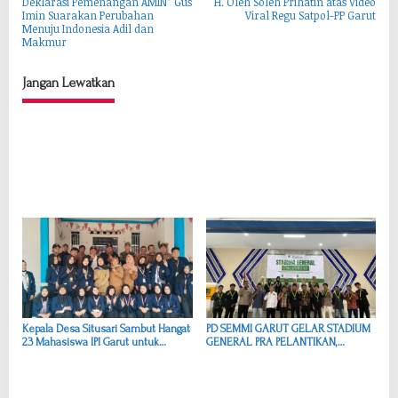
Deklarasi Pemenangan AMIN” Gus
H. Oleh Soleh Prihatin atas Video
a
Imin Suarakan Perubahan
Viral Regu Satpol-PP Garut
Menuju Indonesia Adil dan
v
Makmur
i
g
Jangan Lewatkan
a
s
i
p
o
s
Kepala Desa Situsari Sambut Hangat
PD SEMMI GARUT GELAR STADIUM
23 Mahasiswa IPI Garut untuk
GENERAL PRA PELANTIKAN,
Program Pengabdian Masyarakat
PERKUAT IDEOLOGI DAN KUALITAS
CALON PENGURUS MASA JIHAD
2026–2028