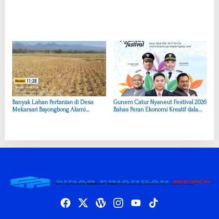
Banyak Lahan Pertanian di Desa
Gunem Catur Nyaneut Festival 2026
Mekarsari Bayongbong Alami
Bahas Peran Ekonomi Kreatif dalam
Kekeringan Berat, Pemkab Harus
Menopang Ketahanan Budaya Garut
Segera Bertindak