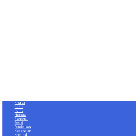
Artikel
Berita
Politik
Hukum
Ekonomi
Sosial
Pendidikan
Kesehatan
Kriminal